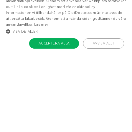
användarupplevelsen. Genom att använda vår webbplats samtycker
du till alla cookies i enlighet med vår cookiepolicy.
Informationen vi tillhandahåller på DietDoctor.com är inte avsedd
att ersätta läkarbesök. Genom att använda sidan godkänner du våra
användarvillkor.
Läs mer
VISA DETALJER
ACCEPTERA ALLA
AVVISA ALLT
STRIKT NÖDVÄNDIGT
INRIKTNING
FUNKTIONER
OKLASSIFICERADE
Om Diet Doctor
Strikt nödvändigt
Inriktning
Funktioner
Jobba hos oss
Oklassificerade
Support
Teamet
Strikt nödvändiga kakor tillåter kärnwebbplatsfunktioner som
användarinloggning och kontohantering. Webbplatsen kan inte användas
ordentligt utan strikt nödvändiga cookies.
Håll dig uppdaterad
Namn
/ Domän
Utgång