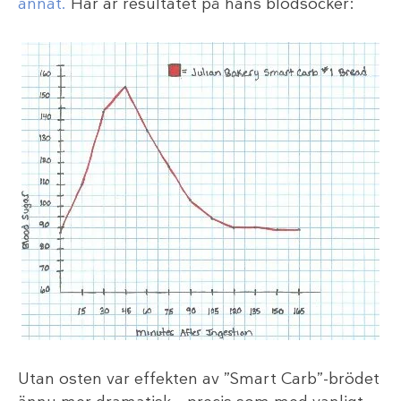
annat.
Här är resultatet på hans blodsocker:
Utan osten var effekten av ”Smart Carb”-brödet