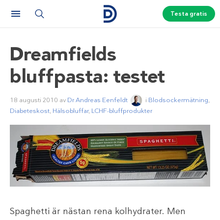
Testa gratis
Dreamfields
bluffpasta: testet
18 augusti 2010
av
Dr Andreas Eenfeldt
i
Blodsockermätning
,
Diabeteskost
,
Hälsobluffar
,
LCHF-bluffprodukter
Spaghetti är nästan rena kolhydrater. Men