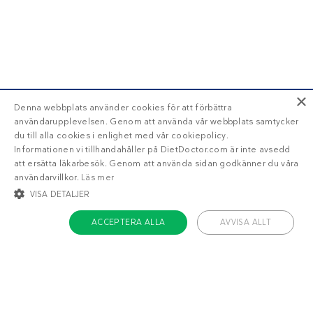
×
Denna webbplats använder cookies för att förbättra
användarupplevelsen. Genom att använda vår webbplats samtycker
du till alla cookies i enlighet med vår cookiepolicy.
Informationen vi tillhandahåller på DietDoctor.com är inte avsedd
att ersätta läkarbesök. Genom att använda sidan godkänner du våra
användarvillkor.
Läs mer
VISA DETALJER
ACCEPTERA ALLA
AVVISA ALLT
STRIKT NÖDVÄNDIGT
INRIKTNING
FUNKTIONER
OKLASSIFICERADE