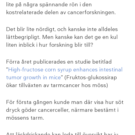
lite på några spännande rön i den
kostrelaterade delen av cancerforskningen.
Det blir lite nördigt, och kanske inte alldeles
lättbegripligt. Men kanske kan det ge en kul
liten inblick i hur forskning blir till?
Förra året publicerades en studie betitlad
”
High-fructose corn syrup enhances intestinal
tumor growth in mice
” (Fruktos-glukossirap
ökar tillväxten av tarmcancer hos möss)
För första gången kunde man där visa hur söt
dryck göder cancerceller, närmare bestämt i
mössens tarm.
Att läskdrickande kan leda till övervikt har ju