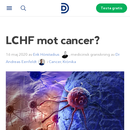
Testa gratis
LCHF mot cancer?
16 maj 2020
av
Erik Hörstadius
, medicinsk granskning av
Dr
Andreas Eenfeldt
i
Cancer
,
Krönika