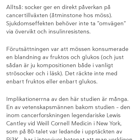
Alltså: socker ger en direkt påverkan på
cancertillväxten (åtminstone hos möss).
Sjukdomseffekten behöver inte ta ”omvägen”
via övervikt och insulinresistens.
Förutsättningen var att mössen konsumerade
en blandning av fruktos och glukos (och just
sådan är ju kompositionen både i vanligt
strösocker och i läsk). Det räckte inte med
enbart fruktos eller enbart glukos.
Implikationerrna av den här studien är många.
En av vetenskapsmännen bakom studien – den
inom cancerforskningen legendariske Lewis
Cantley vid Weill Cornell Medicin i New York,
som på 80-talet var ledande i upptäckten av
Pi3K – har i intervjuer betonat att man verkligen