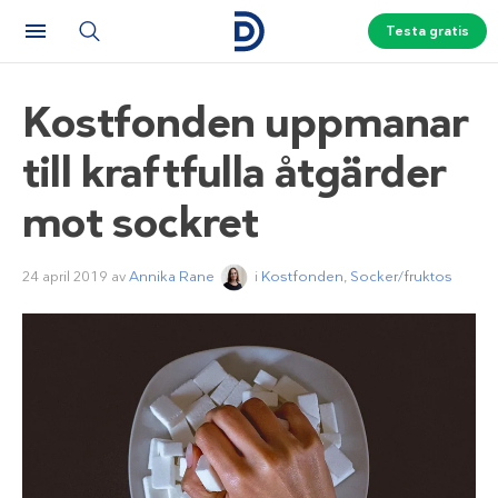
Testa gratis
Kostfonden uppmanar
till kraftfulla åtgärder
mot sockret
24 april 2019
av
Annika Rane
i
Kostfonden
,
Socker/fruktos