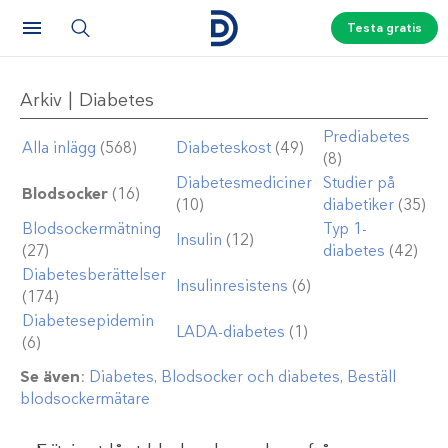
Testa gratis
Arkiv | Diabetes
Prediabetes
Alla inlägg
(568)
Diabeteskost
(49)
(8)
Diabetesmediciner
Studier på
Blodsocker
(16)
(10)
diabetiker
(35)
Blodsockermätning
Typ 1-
Insulin
(12)
(27)
diabetes
(42)
Diabetesberättelser
Insulinresistens
(6)
(174)
Diabetesepidemin
LADA-diabetes
(1)
(6)
Se även
:
Diabetes
,
Blodsocker och diabetes
,
Beställ
blodsockermätare