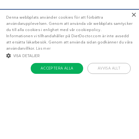
×
Denna webbplats använder cookies för att förbättra
användarupplevelsen. Genom att använda vår webbplats samtycker
du till alla cookies i enlighet med vår cookiepolicy.
Informationen vi tillhandahåller på DietDoctor.com är inte avsedd
att ersätta läkarbesök. Genom att använda sidan godkänner du våra
användarvillkor.
Läs mer
VISA DETALJER
ACCEPTERA ALLA
AVVISA ALLT
STRIKT NÖDVÄNDIGT
INRIKTNING
FUNKTIONER
OKLASSIFICERADE
Om Diet Doctor
Strikt nödvändigt
Inriktning
Funktioner
Jobba hos oss
Oklassificerade
Support
Teamet
Strikt nödvändiga kakor tillåter kärnwebbplatsfunktioner som