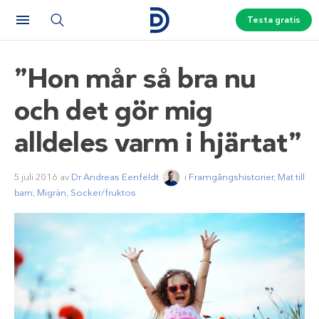
Testa gratis
”Hon mår så bra nu
och det gör mig
alldeles varm i hjärtat”
5 juli 2016
av
Dr Andreas Eenfeldt
i
Framgångshistorier
,
Mat till
barn
,
Migrän
,
Socker/fruktos