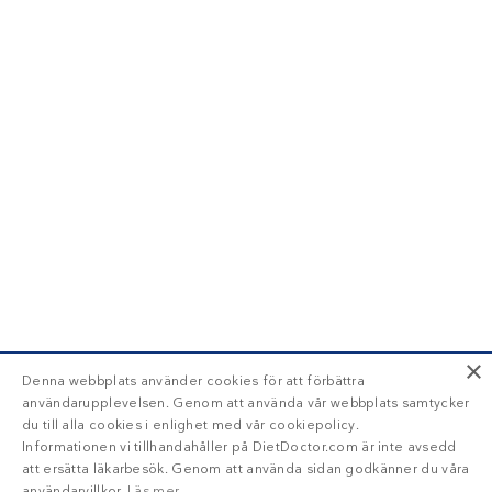
×
Denna webbplats använder cookies för att förbättra
användarupplevelsen. Genom att använda vår webbplats samtycker
du till alla cookies i enlighet med vår cookiepolicy.
Informationen vi tillhandahåller på DietDoctor.com är inte avsedd
att ersätta läkarbesök. Genom att använda sidan godkänner du våra
användarvillkor.
Läs mer