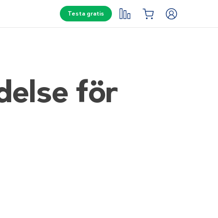
Testa gratis
else för