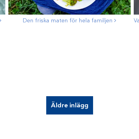
Den friska maten för hela
familjen
Va
Äldre inlägg