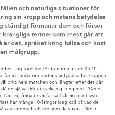
lfällen och naturliga situationer för
kring sin kropp och matens betydelse
jag ständigt förmanar dem och förser
 krångliga termer som mest går att
å är det, språket kring hälsa och kost
uxen målgrupp.
ecember. Jag föreslog för tränarna att de 25 10-
liga för att prata om matens betydelse för kroppen
 vill orka hela matchen och längtar efter det där
å de själva fick uttrycka sig kring mat.
”Det är
a. När jag frågade varför så fick jag mest svar
Visst har många 10-åringar idag koll på vad de
e nås av samma budskap som de vuxna. Direkt