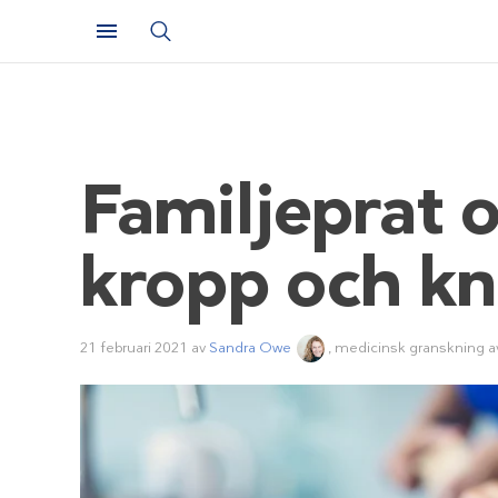
Familjeprat 
kropp och k
21 februari 2021
av
Sandra Owe
, medicinsk granskning 