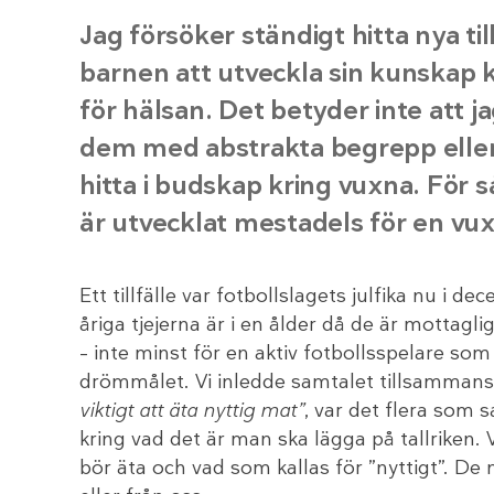
Jag försöker ständigt hitta nya til
barnen att utveckla sin kunskap 
för hälsan. Det betyder inte att 
dem med abstrakta begrepp eller
hitta i budskap kring vuxna. För s
är utvecklat mestadels för en v
Ett tillfälle var fotbollslagets julfika nu i d
åriga tjejerna är i en ålder då de är mottag
– inte minst för en aktiv fotbollsspelare som
drömmålet. Vi inledde samtalet tillsammans d
viktigt att äta nyttig mat”
, var det flera som s
kring vad det är man ska lägga på tallriken. 
bör äta och vad som kallas för ”nyttigt”. D