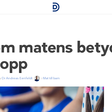
om matens betyd
nopp
av
Dr Andreas Eenfeldt
i
Mat till barn