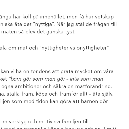
ånga har koll på innehållet, men få har vetskap
ka äta det ”nyttiga”. När jag ställde frågan till
 maten så blev det ganska tyst.
tala om mat och ”nyttigheter vs onyttigheter”
t kan vi ha en tendens att prata mycket om våra
cket
”barn gör som man gör – inte som man
ra egna ambitioner och säkra en matförändring.
ga, ställa fram, köpa och framför allt – äta själv.
iljen som med tiden kan göra att barnen gör
m verktyg och motivera familjen till
 med en personlig känsla hos var och en. I mitt