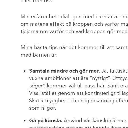
eller från oss.
Min erfarenhet i dialogen med barn är att m
om matens effekt på kroppen och varför man s
tjejerna om varför och vad kroppen gör med
Mina bästa tips när det kommer till att sam
med barnen är;
Samtala mindre och gör mer.
Ja, faktisk
vuxna ambitioner att äta ”nyttigt”. Uttry
säger”
, kommer väl till pass här. Sänk e
Visa istället genom att kontinuerligt tilla
Skapa trygghet och en igenkänning i fam
som ni gör.
Gå på känsla.
Använd vår känslohjärna so
matförändring genom att koppla ihop det