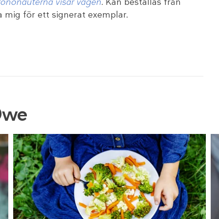
trononauterna visar vägen
.
Kan beställas från
 mig för ett signerat exemplar.
Owe