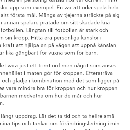
slor upp som exempel. En var att orka spela hela
itt första mål. Många av tjejerna sträckte på sig
En annan spelare pratade om sitt skadade knä
 fotbollen. Längtan till fotbollen är stark och
 sin kropp. Hitta era personliga känslor i
a kraft att hjälpa en på vägen att uppnå känslan,
r är lika gångbart för vuxna som för barn.
et vara just ett tomt ord men något som anses
 innehållet i maten gör för kroppen. Eftersträva
t och glädje i kombination med det som ligger på
ses vara mindre bra för kroppen och hur kroppen
Gör barnen medvetna om hur de mår och hur
n.
t långt uppdrag. Låt det ta tid och ta hellre små
a mina tips och tankar om förändringsledning i min