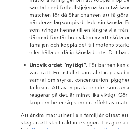
samtal med fotbollstjejerna kom två kän
matchen för då ökar chansen att få göra s
när deras lagkompis delade sin känsla. 
som tvingat henne till en längre vila från
därmed förstår hon vikten av att sköta om
familjen och koppla det till matens stark
eller hålla en dålig känsla borta. Det hä
Undvik ordet ”nyttigt”.
För barnen kan d
vara rätt. För istället samtalet in på vad
samtal om styrka, koncentration, pigghe
tallriken. Att även prata om det som an
reagerar på det, är minst lika viktigt. 
kroppen beter sig som en effekt av mate
Att ändra matrutiner i sin familj är oftast et
steg än ett stort rakt in i väggen. Läs gärn