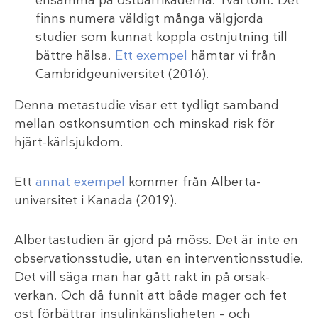
ensamma på ostbarrikaderna. Tvärtom. Det
finns numera väldigt många välgjorda
studier som kunnat koppla ostnjutning till
bättre hälsa.
Ett exempel
hämtar vi från
Cambridgeuniversitet (2016).
Denna metastudie visar ett tydligt samband
mellan ostkonsumtion och minskad risk för
hjärt-kärlsjukdom.
Ett
annat exempel
kommer från Alberta-
universitet i Kanada (2019).
Albertastudien är gjord på möss. Det är inte en
observationsstudie, utan en interventionsstudie.
Det vill säga man har gått rakt in på orsak-
verkan. Och då funnit att både mager och fet
ost förbättrar insulinkänsligheten – och