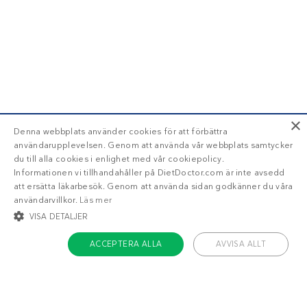
×
Denna webbplats använder cookies för att förbättra
användarupplevelsen. Genom att använda vår webbplats samtycker
du till alla cookies i enlighet med vår cookiepolicy.
Informationen vi tillhandahåller på DietDoctor.com är inte avsedd
att ersätta läkarbesök. Genom att använda sidan godkänner du våra
användarvillkor.
Läs mer
VISA DETALJER
ACCEPTERA ALLA
AVVISA ALLT
STRIKT NÖDVÄNDIGT
INRIKTNING
FUNKTIONER
OKLASSIFICERADE