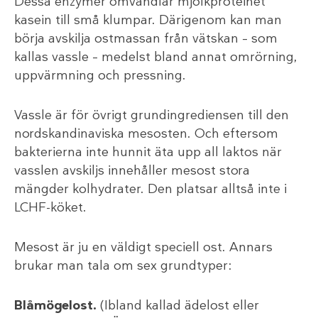
Dessa enzymer omvandlar mjölkproteinet
kasein till små klumpar. Därigenom kan man
börja avskilja ostmassan från vätskan – som
kallas vassle – medelst bland annat omrörning,
uppvärmning och pressning.
Vassle är för övrigt grundingrediensen till den
nordskandinaviska mesosten. Och eftersom
bakterierna inte hunnit äta upp all laktos när
vasslen avskiljs innehåller mesost stora
mängder kolhydrater. Den platsar alltså inte i
LCHF-köket.
Mesost är ju en väldigt speciell ost. Annars
brukar man tala om sex grundtyper:
Blåmögelost.
(Ibland kallad ädelost eller