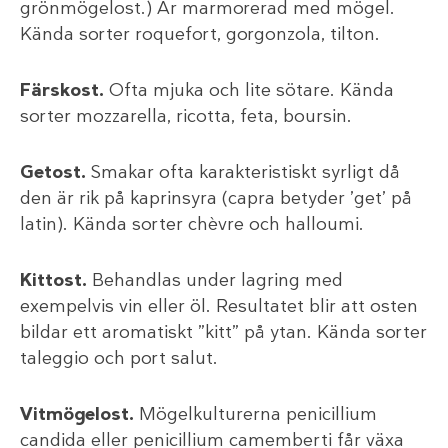
grönmögelost.) Är marmorerad med mögel.
Kända sorter roquefort, gorgonzola, tilton.
Färskost.
Ofta mjuka och lite sötare. Kända
sorter mozzarella, ricotta, feta, boursin.
Getost.
Smakar ofta karakteristiskt syrligt då
den är rik på kaprinsyra (capra betyder ’get’ på
latin). Kända sorter chèvre och halloumi.
Kittost.
Behandlas under lagring med
exempelvis vin eller öl. Resultatet blir att osten
bildar ett aromatiskt ”kitt” på ytan. Kända sorter
taleggio och port salut.
Vitmögelost.
Mögelkulturerna penicillium
candida eller penicillium camemberti får växa