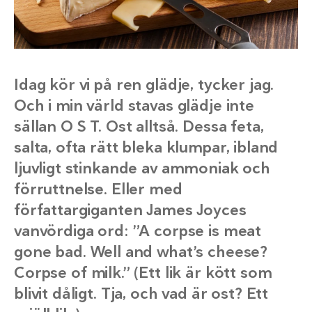
Idag kör vi på ren glädje, tycker jag.
Och i min värld stavas glädje inte
sällan O S T. Ost alltså. Dessa feta,
salta, ofta rätt bleka klumpar, ibland
ljuvligt stinkande av ammoniak och
förruttnelse. Eller med
författargiganten James Joyces
vanvördiga ord: ”A corpse is meat
gone bad. Well and what’s cheese?
Corpse of milk.” (Ett lik är kött som
blivit dåligt. Tja, och vad är ost? Ett