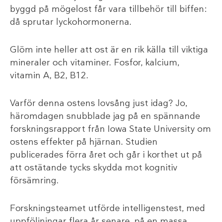
byggd på mögelost får vara tillbehör till biffen:
då sprutar lyckohormonerna.
Glöm inte heller att ost är en rik källa till viktiga
mineraler och vitaminer. Fosfor, kalcium,
vitamin A, B2, B12.
Varför denna ostens lovsång just idag? Jo,
häromdagen snubblade jag på en spännande
forskningsrapport från Iowa State University om
ostens effekter på hjärnan. Studien
publicerades förra året och går i korthet ut på
att ostätande tycks skydda mot kognitiv
försämring.
Forskningsteamet utförde intelligenstest, med
uppföljningar flera år senare, på en massa