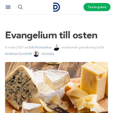
Testa gratis
Evangelium till osten
6 mars 2021
av
Erik Hörstadius
, medicinsk granskning av
Dr
Andreas Eenfeldt
i
Krönika