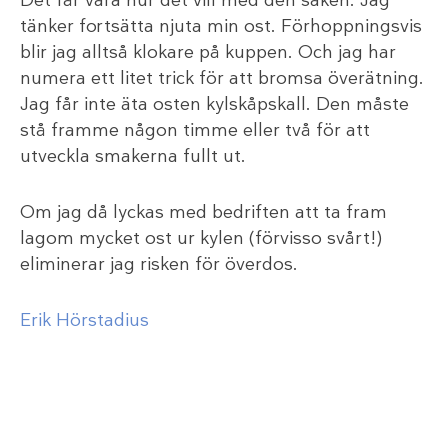
Det får vara hur det vill med den saken. Jag
tänker fortsätta njuta min ost. Förhoppningsvis
blir jag alltså klokare på kuppen. Och jag har
numera ett litet trick för att bromsa överätning.
Jag får inte äta osten kylskåpskall. Den måste
stå framme någon timme eller två för att
utveckla smakerna fullt ut.
Om jag då lyckas med bedriften att ta fram
lagom mycket ost ur kylen (förvisso svårt!)
eliminerar jag risken för överdos.
Erik Hörstadius