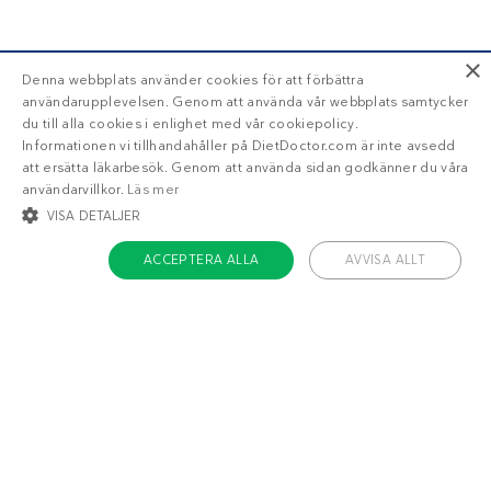
×
Denna webbplats använder cookies för att förbättra
användarupplevelsen. Genom att använda vår webbplats samtycker
du till alla cookies i enlighet med vår cookiepolicy.
Informationen vi tillhandahåller på DietDoctor.com är inte avsedd
att ersätta läkarbesök. Genom att använda sidan godkänner du våra
användarvillkor.
Läs mer
VISA DETALJER
ACCEPTERA ALLA
AVVISA ALLT
STRIKT NÖDVÄNDIGT
INRIKTNING
FUNKTIONER
OKLASSIFICERADE
Om Diet Doctor
Strikt nödvändigt
Inriktning
Funktioner
Jobba hos oss
Oklassificerade
Support