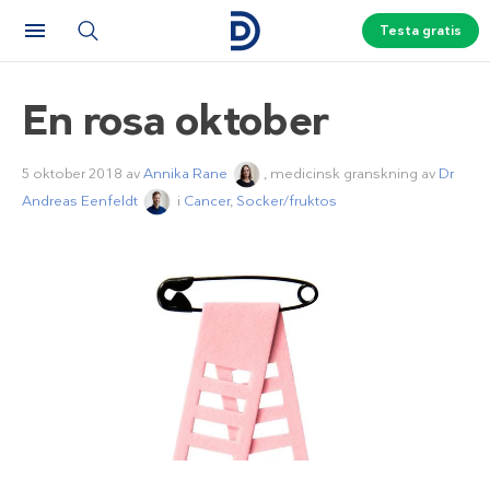
Testa gratis
En rosa oktober
5 oktober 2018
av
Annika Rane
, medicinsk granskning av
Dr
Andreas Eenfeldt
i
Cancer
,
Socker/fruktos