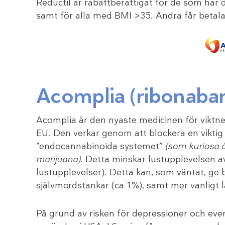
Reductil är rabattberättigat för de som har
samt för alla med BMI >35. Andra får betala
Acomplia (ribonaban
Acomplia är den nyaste medicinen för vik
EU. Den verkar genom att blockera en viktig
”endocannabinoida systemet”
(som kuriosa 
marijuana)
. Detta minskar lustupplevelsen av
lustupplevelser). Detta kan, som väntat, ge 
självmordstankar (ca 1%), samt mer vanligt
På grund av risken för depressioner och eve