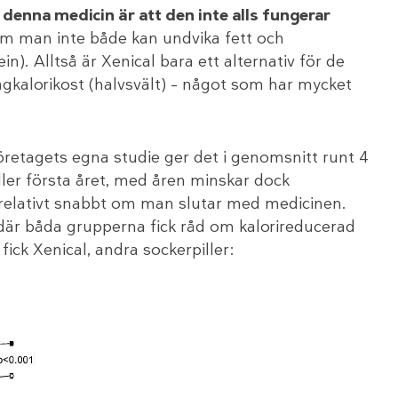
denna medicin är att den inte alls fungerar
om man inte både kan undvika fett och
n). Alltså är Xenical bara ett alternativ för de
ågkalorikost (halvsvält) – något som har mycket
företagets egna studie ger det i genomsnitt runt 4
ller första året, med åren minskar dock
 relativt snabbt om man slutar med medicinen.
 där båda grupperna fick råd om kalorireducerad
ick Xenical, andra sockerpiller: