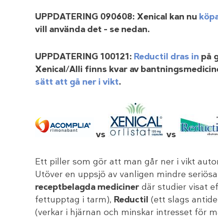
UPPDATERING 090608: Xenical kan nu
köpa
vill använda det – se nedan.
UPPDATERING 100121:
Reductil dras in
på g
Xenical/Alli finns kvar av bantningsmedicine
sätt att gå ner i vikt
.
vs
vs
Ett piller som gör att man går ner i vikt au
Utöver en uppsjö av vanligen mindre seriösa
receptbelagda mediciner
där studier visat e
fettupptag i tarm),
Reductil
(ett slags antid
(verkar i hjärnan och minskar intresset för m