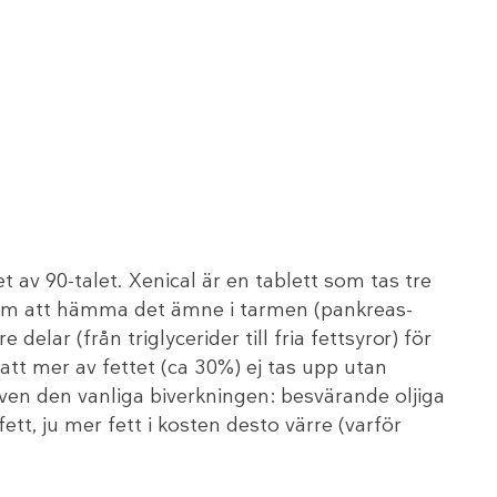
t av 90-talet. Xenical är en tablett som tas tre
nom att hämma det ämne i tarmen (pankreas-
 delar (från triglycerider till fria fettsyror) för
att mer av fettet (ca 30%) ej tas upp utan
en den vanliga biverkningen: besvärande oljiga
t, ju mer fett i kosten desto värre (varför