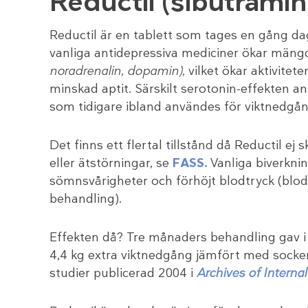
Reductil (sibutramin
Reductil är en tablett som tages en gång da
vanliga antidepressiva mediciner ökar mäng
noradrenalin, dopamin),
vilket ökar aktivitet
minskad aptit. Särskilt serotonin-effekten 
som tidigare ibland användes för viktnedgån
Det finns ett flertal tillstånd då Reductil ej 
eller ätstörningar, se
FASS.
Vanliga biverkni
sömnsvårigheter och förhöjt blodtryck (blod
behandling).
Effekten då? Tre månaders behandling gav i g
4,4 kg extra viktnedgång jämfört med sockerp
studier publicerad 2004 i
Archives of Interna