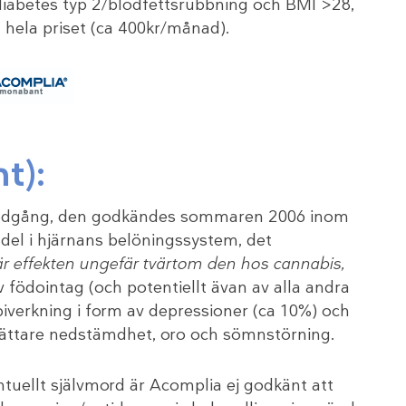
 diabetes typ 2/blodfettsrubbning och BMI >28,
 hela priset (ca 400kr/månad).
t):
tnedgång, den godkändes sommaren 2006 inom
 del i hjärnans belöningssystem, det
är effekten ungefär tvärtom den hos cannabis,
 födointag (och potentiellt ävan av alla andra
biverkning i form av depressioner (ca 10%) och
 lättare nedstämdhet, oro och sömnstörning.
ntuellt självmord är Acomplia ej godkänt att