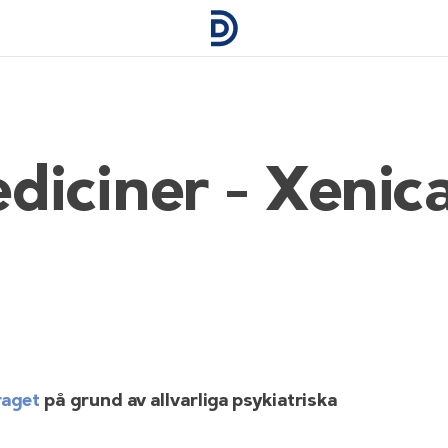
ciner – Xenical
raget
på grund av allvarliga psykiatriska