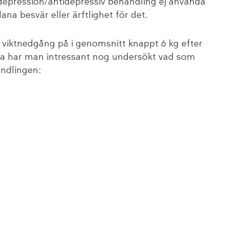
depression/antidepressiv behandling ej använda
dana besvär eller ärftlighet för det.
 viktnedgång på i genomsnitt knappt 6 kg efter
lia har man intressant nog undersökt vad som
ndlingen: