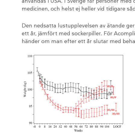
användas i USA. I Sverige får personer med 
medicinen, och helst ej heller vid tidigare så
Den nedsatta lustupplevelsen av ätande ger
ett år, jämfört med sockerpiller. För Acomp
händer om man efter ett år slutar med beha