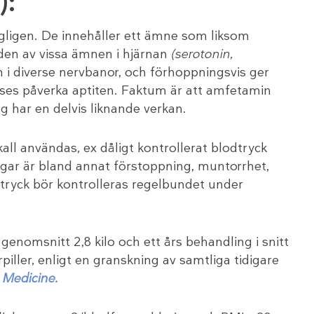
):
gligen. De innehåller ett ämne som liksom
den av vissa ämnen i hjärnan
(serotonin,
en i diverse nervbanor, och förhoppningsvis ger
anses påverka aptiten. Faktum är att amfetamin
g har en delvis liknande verkan.
skall användas, ex dåligt kontrollerat blodtryck
ngar är bland annat förstoppning, muntorrhet,
tryck bör kontrolleras regelbundet under
enomsnitt 2,8 kilo och ett års behandling i snitt
iller, enligt en granskning av samtliga tidigare
l Medicine.