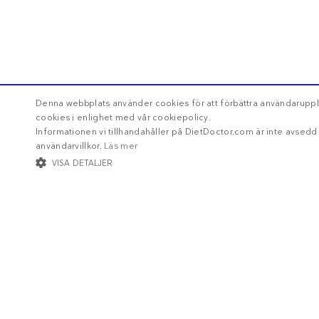
Denna webbplats använder cookies för att förbättra användaruppl
cookies i enlighet med vår cookiepolicy.
Informationen vi tillhandahåller på DietDoctor.com är inte avsed
användarvillkor.
Läs mer
VISA DETALJER
STRIKT NÖDVÄNDIGT
INRIKTNING
FUNKTIONER
Str
Strikt nödvändiga kakor tillåter kärnwebbplatsfunktioner som användarinl
Namn
/ Domän
Utg
Om Diet Doctor
ckdc-premium
.dietdoctor.com
1 m