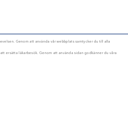
evelsen. Genom att använda vår webbplats samtycker du till alla
d att ersätta läkarbesök. Genom att använda sidan godkänner du våra
OKLASSIFICERADE
ikt nödvändigt
Inriktning
Funktioner
Oklassificerade
oggning och kontohantering. Webbplatsen kan inte användas ordentligt utan strikt nöd
ång
Beskrivning
Håll dig uppdaterad
ånad