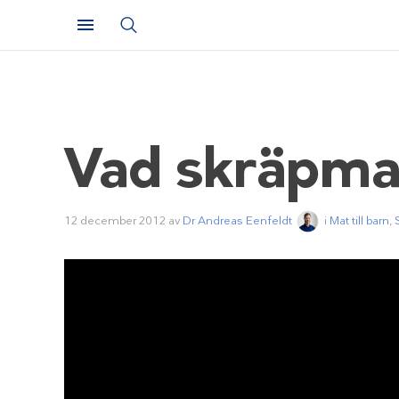
Vad skräpmats
12 december 2012
av
Dr Andreas Eenfeldt
i
Mat till barn
,