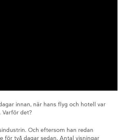
dagar innan, när hans flyg och hotell var
 Varför det?
sindustrin. Och eftersom han redan
 för två dagar sedan. Antal visningar