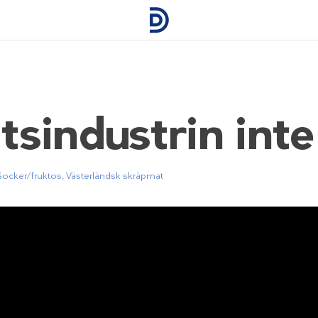
industrin inte 
Socker/fruktos
,
Västerländsk skräpmat