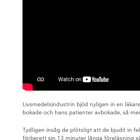
Livsmedelsindustrin bjöd nyligen in en läkar
bokade och hans patienter avbokade, så med
Tydligen insåg de plötsligt att de bjudit in f
förberett sin 13 minuter långa föreläsning 