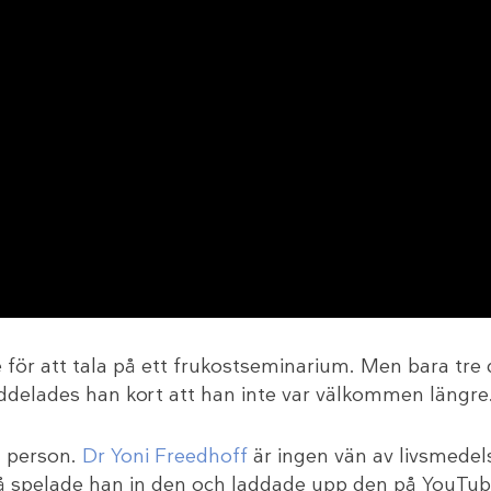
e för att tala på ett frukostseminarium. Men bara tre 
delades han kort att han inte var välkommen längre.
el person.
Dr Yoni Freedhoff
är ingen vän av livsmedel
så spelade han in den och laddade upp den på YouTube