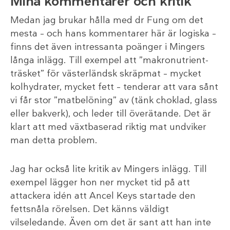
Mina kommentarer och kritik
Medan jag brukar hålla med dr Fung om det
mesta – och hans kommentarer här är logiska –
finns det även intressanta poänger i Mingers
långa inlägg. Till exempel att ”makronutrient-
träsket” för västerländsk skräpmat – mycket
kolhydrater, mycket fett – tenderar att vara sånt
vi får stor ”matbelöning” av (tänk choklad, glass
eller bakverk), och leder till överätande. Det är
klart att med växtbaserad riktig mat undviker
man detta problem.
Jag har också lite kritik av Mingers inlägg. Till
exempel lägger hon ner mycket tid på att
attackera idén att Ancel Keys startade den
fettsnåla rörelsen. Det känns väldigt
vilseledande. Även om det är sant att han inte