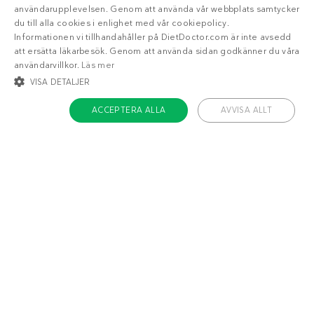
användarupplevelsen. Genom att använda vår webbplats samtycker
du till alla cookies i enlighet med vår cookiepolicy.
Informationen vi tillhandahåller på DietDoctor.com är inte avsedd
att ersätta läkarbesök. Genom att använda sidan godkänner du våra
användarvillkor.
Läs mer
VISA DETALJER
ACCEPTERA ALLA
AVVISA ALLT
STRIKT NÖDVÄNDIGT
INRIKTNING
FUNKTIONER
OKLASSIFICERADE
Om Diet Doctor
Strikt nödvändigt
Inriktning
Funktioner
Jobba hos oss
Oklassificerade
Support
Teamet
Strikt nödvändiga kakor tillåter kärnwebbplatsfunktioner som
användarinloggning och kontohantering. Webbplatsen kan inte användas
ordentligt utan strikt nödvändiga cookies.
Namn
/ Domän
Utgång