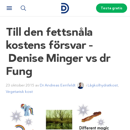
Testa gratis
Till den fettsnåla
kostens försvar –
Denise Minger vs dr
Fung
23 oktober 2015
av
Dr Andreas Eenfeldt
i
Lågkolhydratkost
,
Vegetarisk kost