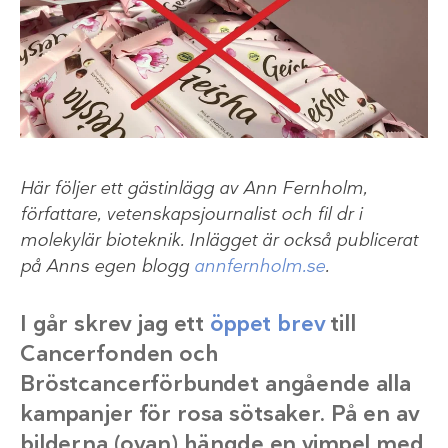
Här följer ett gästinlägg av Ann Fernholm,
författare, vetenskapsjournalist och fil dr i
molekylär bioteknik. Inlägget är också publicerat
på Anns egen blogg
annfernholm.se
.
I går skrev jag ett
öppet brev
till
Cancerfonden och
Bröstcancerförbundet angående alla
kampanjer för rosa sötsaker. På en av
bilderna (ovan) hängde en vimpel med