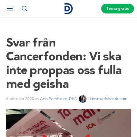
Testa gratis
Svar från
Cancerfonden: Vi ska
inte proppas oss fulla
med geisha
6 oktober 2020
av
Ann Fernholm, PhD
i
Livsmedelsindustrin