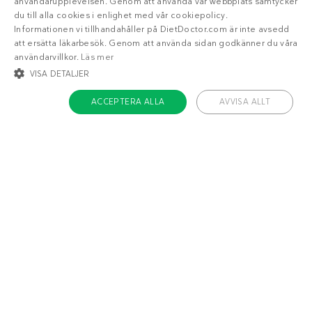
användarupplevelsen. Genom att använda vår webbplats samtycker
du till alla cookies i enlighet med vår cookiepolicy.
Informationen vi tillhandahåller på DietDoctor.com är inte avsedd
att ersätta läkarbesök. Genom att använda sidan godkänner du våra
användarvillkor.
Läs mer
VISA DETALJER
ACCEPTERA ALLA
AVVISA ALLT
STRIKT NÖDVÄNDIGT
INRIKTNING
FUNKTIONER
OKLASSIFICERADE
Om Diet Doctor
Strikt nödvändigt
Inriktning
Funktioner
Jobba hos oss
Oklassificerade
Support
Teamet
Strikt nödvändiga kakor tillåter kärnwebbplatsfunktioner som
användarinloggning och kontohantering. Webbplatsen kan inte användas
ordentligt utan strikt nödvändiga cookies.
Håll dig uppdaterad
Namn
/ Domän
Utgång