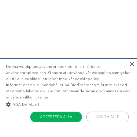
×
Denna webbplats använder cookies för att förbättra
användarupplevelsen. Genom att använda vår webbplats samtycker
du till alla cookies i enlighet med vår cookiepolicy.
Informationen vi tillhandahåller på DietDoctor.com är inte avsedd
att ersätta läkarbesök. Genom att använda sidan godkänner du våra
användarvillkor.
Läs mer
VISA DETALJER
ACCEPTERA ALLA
AVVISA ALLT
STRIKT NÖDVÄNDIGT
INRIKTNING
FUNKTIONER