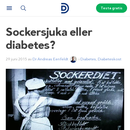
Testa gratis
Sockersjuka eller
diabetes?
29 juni 2015
av
Dr Andreas Eenfeldt
i
Diabetes
,
Diabeteskost