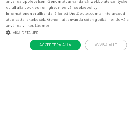
användarupplevelsen. Genom att använda vår webbplats samtycker
du till alla cookies i enlighet med vår cookiepolicy.
Informationen vi tillhandahåller på DietDoctor.com är inte avsedd
att ersätta läkarbesök. Genom att använda sidan godkänner du våra
användarvillkor.
Läs mer
VISA DETALJER
ACCEPTERA ALLA
AVVISA ALLT
STRIKT NÖDVÄNDIGT
INRIKTNING
FUNKTIONER
OKLASSIFICERADE
Om Diet Doctor
Strikt nödvändigt
Inriktning
Funktioner
Jobba hos oss
Oklassificerade
Support
Teamet
Strikt nödvändiga kakor tillåter kärnwebbplatsfunktioner som
användarinloggning och kontohantering. Webbplatsen kan inte användas
ordentligt utan strikt nödvändiga cookies.
Håll dig uppdaterad
Namn
/ Domän
Utgång