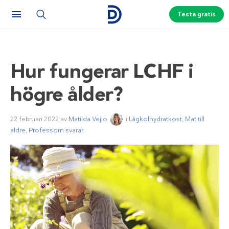
Testa gratis
Hur fungerar LCHF i
högre ålder?
22 februari 2022
av
Matilda Vejlo
i
Lågkolhydratkost
,
Mat till
äldre
,
Professorn svarar