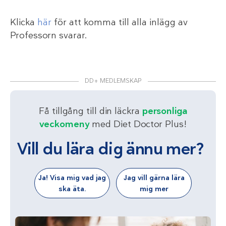
Klicka
här
för att komma till alla inlägg av
Professorn svarar.
DD+ MEDLEMSKAP
Få tillgång till din läckra
personliga
veckomeny
med Diet Doctor Plus!
Vill du lära dig ännu mer?
Ja! Visa mig vad jag
Jag vill gärna lära
ska äta.
mig mer