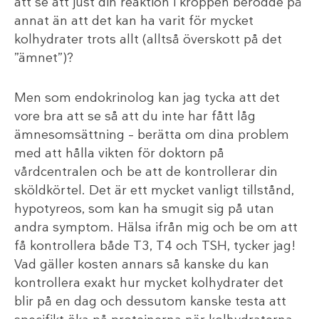
att se att just din reaktion i kroppen berodde på
annat än att det kan ha varit för mycket
kolhydrater trots allt (alltså överskott på det
”ämnet”)?
Men som endokrinolog kan jag tycka att det
vore bra att se så att du inte har fått låg
ämnesomsättning – berätta om dina problem
med att hålla vikten för doktorn på
vårdcentralen och be att de kontrollerar din
sköldkörtel. Det är ett mycket vanligt tillstånd,
hypotyreos, som kan ha smugit sig på utan
andra symptom. Hälsa ifrån mig och be om att
få kontrollera både T3, T4 och TSH, tycker jag!
Vad gäller kosten annars så kanske du kan
kontrollera exakt hur mycket kolhydrater det
blir på en dag och dessutom kanske testa att