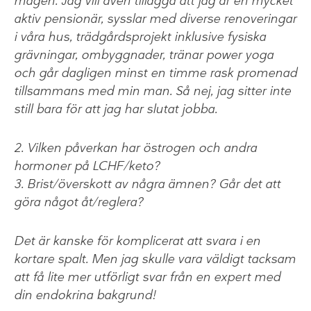
magen. Jag vill även tillägga att jag är en mycket
aktiv pensionär, sysslar med diverse renoveringar
i våra hus, trädgårdsprojekt inklusive fysiska
grävningar, ombyggnader, tränar power yoga
och går dagligen minst en timme rask promenad
tillsammans med min man. Så nej, jag sitter inte
still bara för att jag har slutat jobba.
2. Vilken påverkan har östrogen och andra
hormoner på LCHF/keto?
3. Brist/överskott av några ämnen? Går det att
göra något åt/reglera?
Det är kanske för komplicerat att svara i en
kortare spalt. Men jag skulle vara väldigt tacksam
att få lite mer utförligt svar från en expert med
din endokrina bakgrund!