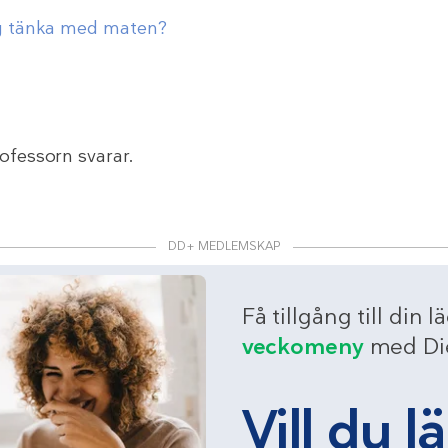
jag tänka med maten?
rofessorn svarar.
DD+ MEDLEMSKAP
Få tillgång till din l
veckomeny
med Die
Vill du l