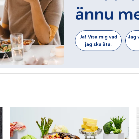
ännu m
Ja! Visa mig vad
Jag v
jag ska äta.