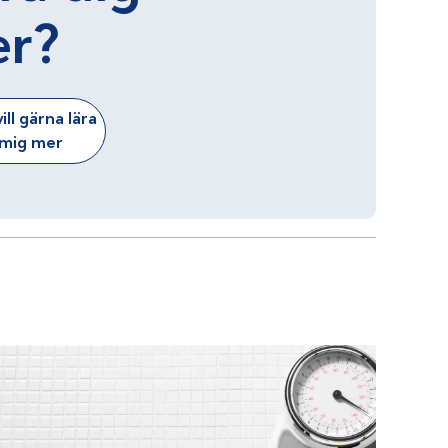
er?
ill gärna lära
mig mer