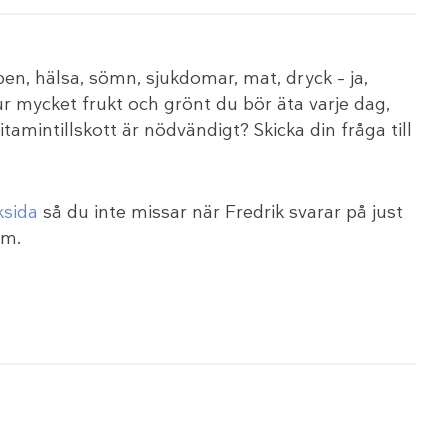
n, hälsa, sömn, sjukdomar, mat, dryck – ja,
r mycket frukt och grönt du bör äta varje dag,
amintillskott är nödvändigt? Skicka din fråga till
sida
så du inte missar när Fredrik svarar på just
um.