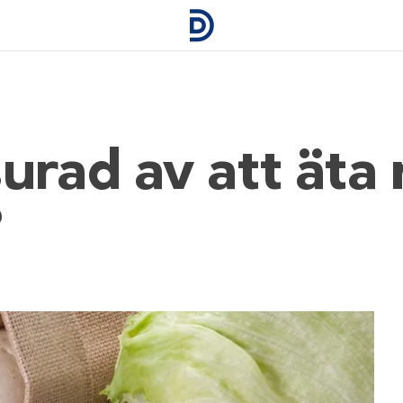
surad av att ät
?