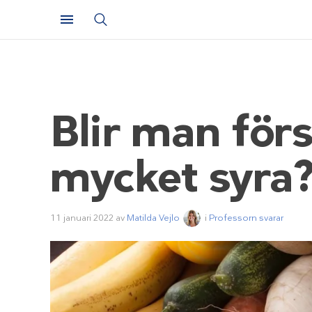
Blir man för
mycket syra
11 januari 2022
av
Matilda Vejlo
i
Professorn svarar