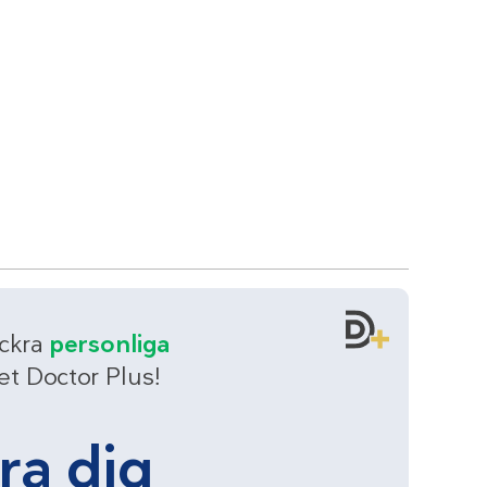
äckra
personliga
t Doctor Plus!
ära dig