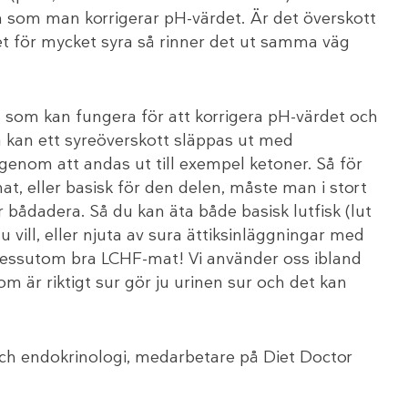
n som man korrigerar pH-värdet. Är det överskott
t för mycket syra så rinner det ut samma väg
som kan fungera för att korrigera pH-värdet och
 kan ett syreöverskott släppas ut med
enom att andas ut till exempel ketoner. Så för
mat, eller basisk för den delen, måste man i stort
r bådadera. Så du kan äta både basisk lutfisk (lut
 vill, eller njuta av sura ättiksinläggningar med
är dessutom bra LCHF-mat! Vi använder oss ibland
m är riktigt sur gör ju urinen sur och det kan
 och endokrinologi, medarbetare på Diet Doctor