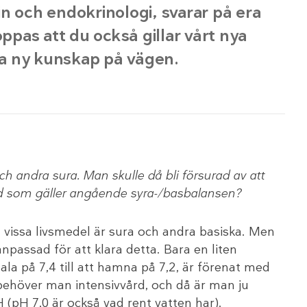
n och endokrinologi, svarar på era
oppas att du också gillar vårt nya
a ny kunskap på vägen.
ch andra sura. Man skulle då bli försurad av att
ad som gäller angående syra-/basbalansen?
vissa livsmedel är sura och andra basiska. Men
npassad för att klara detta. Bara en liten
la på 7,4 till att hamna på 7,2, är förenat med
0 behöver man intensivvård, och då är man ju
H (pH 7,0 är också vad rent vatten har).