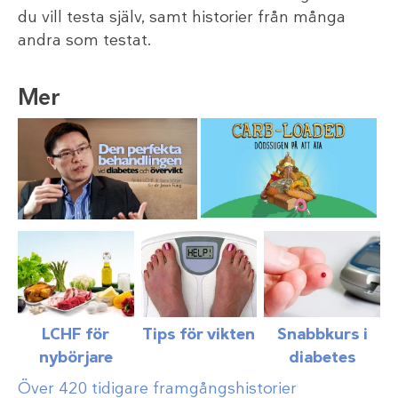
du vill testa själv, samt historier från många
andra som testat.
Mer
LCHF för
Tips för vikten
Snabbkurs i
nybörjare
diabetes
Över 420 tidigare framgångshistorier