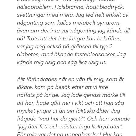
hälsoproblem. Halsbränna, högt blodtryck,
svettningar med mera. Jag led helt enkelt av
någonting som kallas metabolt syndrom,
även om det inte var någonting jag kände till
då! Trots att det inte längre kan bekräftas,
var jag nog också på gränsen till typ 2-
diabetes, med ökande fasteblodsocker. Jag
kände mig risig och såg lika risig ut.
Allt förändrades när en vän till mig, som är
läkare, kom på besök efter att vi inte
träffats på länge. Jag lade genast märke till
att han hade gått ner i vikt och att han såg
mycket yngre ut än sin faktiska ålder. Jag
frågade ”vad har du gjort?”. Och han svarade
”jag äter fett och nästan inga kolhydrater”.
För mig var det en uppenbarelse! Hur kan