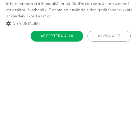
Informationen vi tillhandahåller på DietDoctor.com är inte avsedd
att ersätta läkarbesök. Genom att använda sidan godkänner du våra
användarvillkor.
Läs mer
VISA DETALJER
ACCEPTERA ALLA
AVVISA ALLT
STRIKT NÖDVÄNDIGT
INRIKTNING
FUNKTIONER
OKLASSIFICERADE
Om Diet Doctor
Strikt nödvändigt
Inriktning
Funktioner
Jobba hos oss
Oklassificerade
Support
Teamet
Strikt nödvändiga kakor tillåter kärnwebbplatsfunktioner som
användarinloggning och kontohantering. Webbplatsen kan inte användas
ordentligt utan strikt nödvändiga cookies.
Håll dig uppdaterad
Namn
/ Domän
Utgång
ckdc-premium
.dietdoctor.com
1 månad