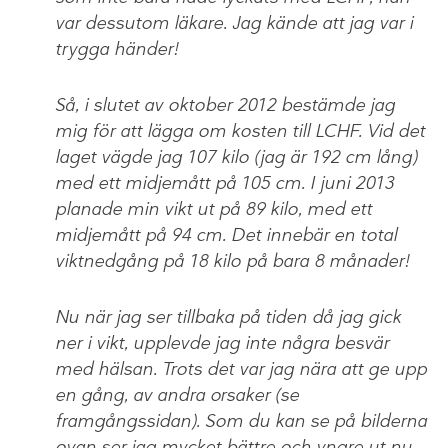
var dessutom läkare. Jag kände att jag var i
trygga händer!
Så, i slutet av oktober 2012 bestämde jag
mig för att lägga om kosten till LCHF. Vid det
laget vägde jag 107 kilo (jag är 192 cm lång)
med ett midjemått på 105 cm. I juni 2013
planade min vikt ut på 89 kilo, med ett
midjemått på 94 cm. Det innebär en total
viktnedgång på 18 kilo på bara 8 månader!
Nu när jag ser tillbaka på tiden då jag gick
ner i vikt, upplevde jag inte några besvär
med hälsan. Trots det var jag nära att ge upp
en gång, av andra orsaker (se
framgångssidan). Som du kan se på bilderna
ovan ser jag mycket bättre och yngre ut nu.