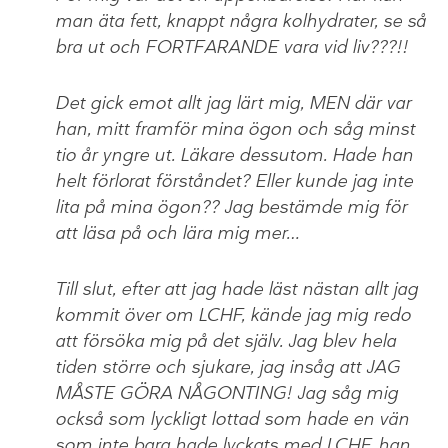
man äta fett, knappt några kolhydrater, se så
bra ut och FORTFARANDE vara vid liv???!!
Det gick emot allt jag lärt mig, MEN där var
han, mitt framför mina ögon och såg minst
tio år yngre ut. Läkare dessutom. Hade han
helt förlorat förståndet? Eller kunde jag inte
lita på mina ögon?? Jag bestämde mig för
att läsa på och lära mig mer…
Till slut, efter att jag hade läst nästan allt jag
kommit över om LCHF, kände jag mig redo
att försöka mig på det själv. Jag blev hela
tiden större och sjukare, jag insåg att JAG
MÅSTE GÖRA NÅGONTING! Jag såg mig
också som lyckligt lottad som hade en vän
som inte bara hade lyckats med LCHF, han