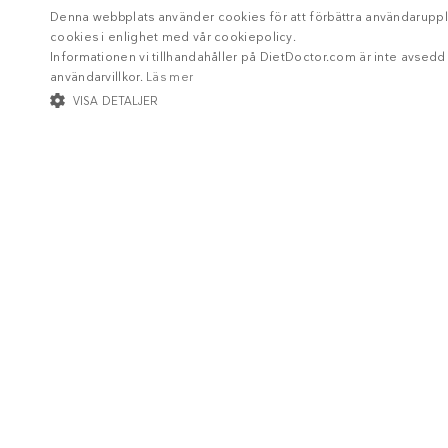
Denna webbplats använder cookies för att förbättra användaruppl
cookies i enlighet med vår cookiepolicy.
Informationen vi tillhandahåller på DietDoctor.com är inte avsed
användarvillkor.
Läs mer
VISA DETALJER
STRIKT NÖDVÄNDIGT
INRIKTNING
FUNKTIONER
Str
Strikt nödvändiga kakor tillåter kärnwebbplatsfunktioner som användarinl
Namn
/ Domän
Utg
Om Diet Doctor
ckdc-premium
.dietdoctor.com
1 m
Jobba hos oss
app-banner
.dietdoctor.dev.dietdoctor.com
1 
_gaexp
Google LLC
1 
Support
dietdoctor.com
_gaexp
Google LLC
1 
Teamet
.dietdoctor.com