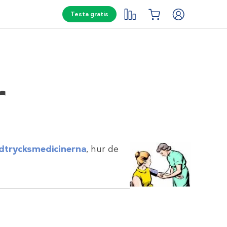
Testa gratis
r
odtrycksmedicinerna
, hur de