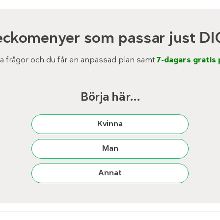
eckomenyer som passar just DI
ra frågor och du får en anpassad plan samt
7-dagars gratis 
Börja här…
Kvinna
Man
Annat