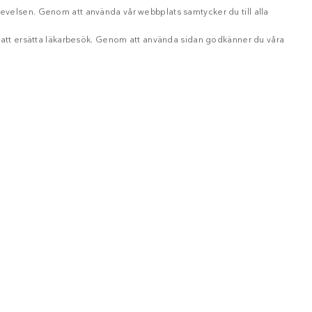
evelsen. Genom att använda vår webbplats samtycker du till alla
d att ersätta läkarbesök. Genom att använda sidan godkänner du våra
OKLASSIFICERADE
ikt nödvändigt
Inriktning
Funktioner
Oklassificerade
oggning och kontohantering. Webbplatsen kan inte användas ordentligt utan strikt nöd
ång
Beskrivning
Håll dig uppdaterad
ånad
dag
This cookie shows whether user closed the App Banner prompt
Gör som över 500 000 andra – få vårt ny
år
Används för att bestämma en användares inkludering i ett experiment och utg
i.
år
Används för att bestämma en användares inkludering i ett experiment och utg
i.