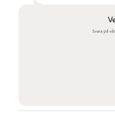
V
Svara på vå