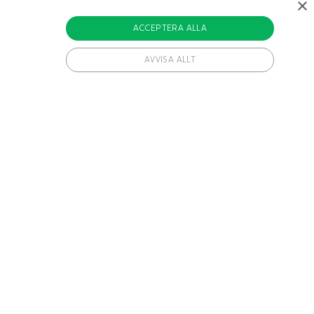
×
ACCEPTERA ALLA
AVVISA ALLT
vändiga cookies.
hetsbrev varje vecka.
ången av experiment som en användare har inkluderats
ången av experiment som en användare har inkluderats
Prenumerera