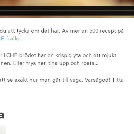
u att tycka om det här. Av mer än 500 recept på
F-frallor
.
r LCHF-brödet har en krispig yta och ett mjukt
nen. Eller frys ner, tina upp och rosta…
t se exakt hur man går till väga. Varsågod! Titta
a