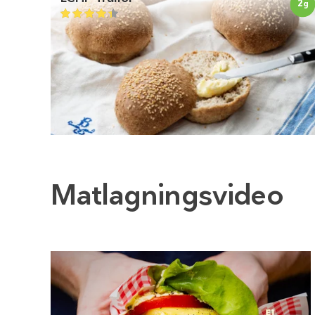
2
g
Matlagningsvideo