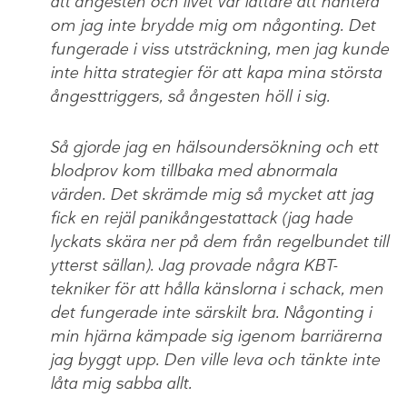
att ångesten och livet var lättare att hantera
om jag inte brydde mig om någonting. Det
fungerade i viss utsträckning, men jag kunde
inte hitta strategier för att kapa mina största
ångesttriggers, så ångesten höll i sig.
Så gjorde jag en hälsoundersökning och ett
blodprov kom tillbaka med abnormala
värden. Det skrämde mig så mycket att jag
fick en rejäl panikångestattack (jag hade
lyckats skära ner på dem från regelbundet till
ytterst sällan). Jag provade några KBT-
tekniker för att hålla känslorna i schack, men
det fungerade inte särskilt bra. Någonting i
min hjärna kämpade sig igenom barriärerna
jag byggt upp. Den ville leva och tänkte inte
låta mig sabba allt.