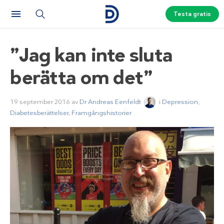
Testa gratis
”Jag kan inte sluta
berätta om det”
19 september 2016
av
Dr Andreas Eenfeldt
i
Depression
,
Diabetesberättelser
,
Framgångshistorier