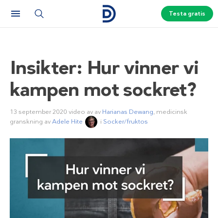
Testa gratis
Insikter: Hur vinner vi
kampen mot sockret?
13 september 2020
video av av
Harianas Dewang
, medicinsk
granskning av
Adele Hite
i
Socker/fruktos