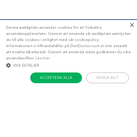
×
Denna webbplats använder cookies för att förbättra
användarupplevelsen. Genom att använda vår webbplats samtycker
du till alla cookies i enlighet med vår cookiepolicy.
Informationen vi tillhandahåller på DietDoctor.com är inte avsedd
att ersätta läkarbesök. Genom att använda sidan godkänner du våra
användarvillkor.
Läs mer
VISA DETALJER
ACCEPTERA ALLA
AVVISA ALLT
STRIKT NÖDVÄNDIGT
INRIKTNING
FUNKTIONER
OKLASSIFICERADE
Om Diet Doctor
Strikt nödvändigt
Inriktning
Funktioner
Jobba hos oss
Oklassificerade