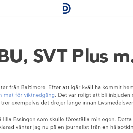
BU, SVT Plus m
ter från Baltimore. Efter att igår kväll ha kommit hem 
m mat för viktnedgång
. Det var roligt att bli inbjude
tror exempelvis det dröjer länge innan Livsmedelsver
 på lilla Essingen som skulle föreställa min egen. Dett
rad väntar jag nu på en journalist från en hälsotidni