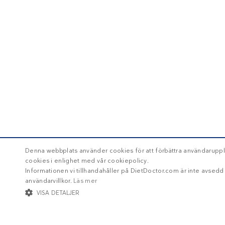
Denna webbplats använder cookies för att förbättra användaruppl
cookies i enlighet med vår cookiepolicy.
Informationen vi tillhandahåller på DietDoctor.com är inte avsed
användarvillkor.
Läs mer
VISA DETALJER
STRIKT NÖDVÄNDIGT
INRIKTNING
FUNKTIONER