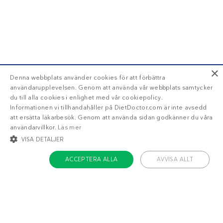
×
Denna webbplats använder cookies för att förbättra
användarupplevelsen. Genom att använda vår webbplats samtycker
du till alla cookies i enlighet med vår cookiepolicy.
Informationen vi tillhandahåller på DietDoctor.com är inte avsedd
att ersätta läkarbesök. Genom att använda sidan godkänner du våra
användarvillkor.
Läs mer
VISA DETALJER
ACCEPTERA ALLA
AVVISA ALLT
STRIKT NÖDVÄNDIGT
INRIKTNING
FUNKTIONER
OKLASSIFICERADE