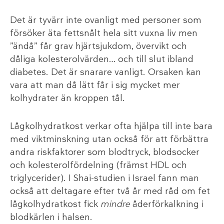
Det är tyvärr inte ovanligt med personer som
försöker äta fettsnålt hela sitt vuxna liv men
”ändå” får grav hjärtsjukdom, övervikt och
dåliga kolesterolvärden… och till slut ibland
diabetes. Det är snarare vanligt. Orsaken kan
vara att man då lätt får i sig mycket mer
kolhydrater än kroppen tål.
Lågkolhydratkost verkar ofta hjälpa till inte bara
med viktminskning utan också för att förbättra
andra riskfaktorer som blodtryck, blodsocker
och kolesterolfördelning (främst HDL och
triglycerider). I Shai-studien i Israel fann man
också att deltagare efter två år med råd om fet
lågkolhydratkost fick
mindre
åderförkalkning i
blodkärlen i halsen.