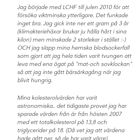
Jag började med LCHF till julen 2010 för att
försöka viktminska ytterligare. Det funkade
inget bra. Jag gick inte ner ett gram på 3 år
(klimakteriehäxor brukar ju hålla hårt i sina
kilon) men minskade 2 storlekar i stället :-)
OCH jag slapp mina hemska blodsockerfall
som gjort att jag hela tiden varit tvungen att
leva med ena ögat på ”mat-och sovklockan”
så att jag inte gått bärsärkagång när jag
blivit hungrig.
Mina kolesterolvärden har varit
astronomiska.. det tidigaste provet jag har
sparade värden från är från hösten 2007
med ett totalkolesterol på 13,8 och
triglycerider på 18. (Då vet jag att värdena
hade gått ner, så de har varit värre).