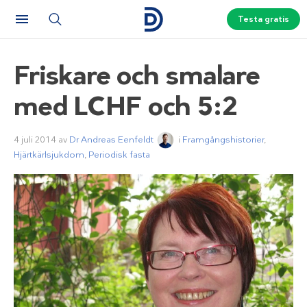
Testa gratis
Friskare och smalare
med LCHF och 5:2
4 juli 2014
av
Dr Andreas Eenfeldt
i
Framgångshistorier
,
Hjärtkärlsjukdom
,
Periodisk fasta