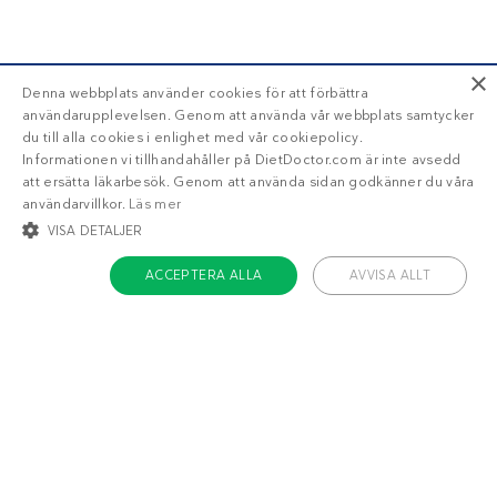
×
Denna webbplats använder cookies för att förbättra
användarupplevelsen. Genom att använda vår webbplats samtycker
du till alla cookies i enlighet med vår cookiepolicy.
Informationen vi tillhandahåller på DietDoctor.com är inte avsedd
att ersätta läkarbesök. Genom att använda sidan godkänner du våra
användarvillkor.
Läs mer
VISA DETALJER
ACCEPTERA ALLA
AVVISA ALLT
STRIKT NÖDVÄNDIGT
INRIKTNING
FUNKTIONER
OKLASSIFICERADE
Om Diet Doctor
Strikt nödvändigt
Inriktning
Funktioner
Jobba hos oss
Oklassificerade
Support