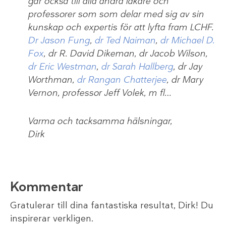
går också till alla andra läkare och
professorer som som delar med sig av sin
kunskap och expertis för att lyfta fram LCHF.
Dr Jason Fung
,
dr Ted Naiman
,
dr Michael D.
Fox
, dr R. David Dikeman, dr Jacob Wilson,
dr Eric Westman
,
dr Sarah Hallberg
, dr Jay
Worthman,
dr Rangan Chatterjee
, dr Mary
Vernon, professor Jeff Volek, m fl…
Varma och tacksamma hälsningar,
Dirk
Kommentar
Gratulerar till dina fantastiska resultat, Dirk! Du
inspirerar verkligen.