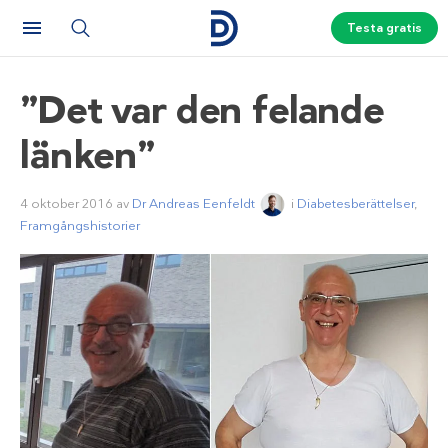
Testa gratis
”Det var den felande
länken”
4 oktober 2016
av
Dr Andreas Eenfeldt
i
Diabetesberättelser
,
Framgångshistorier