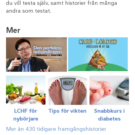
du vill testa själv, samt historier från många
andra som testat.
Mer
LCHF för
Tips för vikten
Snabbkurs i
nybörjare
diabetes
Mer än 430 tidigare framgångshistorier