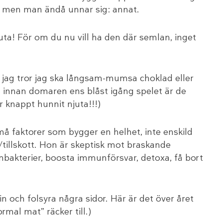
n, men man ändå unnar sig: annat.
uta! För om du nu vill ha den där semlan, inget
t jag tror jag ska långsam-mumsa choklad eller
innan domaren ens blåst igång spelet är de
knappt hunnit njuta!!!)
må faktorer som bygger en helhet, inte enskild
tillskott. Hon är skeptisk mot braskande
mbakterier, boosta immunförsvar, detoxa, få bort
n och folsyra några sidor. Här är det över året
ormal mat” räcker till.)