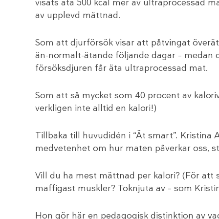
visats äta 500 kcal mer av ultraprocessad mat
av upplevd mättnad.
Som att djurförsök visar att påtvingat överä
än-normalt-ätande följande dagar – medan d
försöksdjuren får äta ultraprocessad mat.
Som att så mycket som 40 procent av kalorivär
verkligen inte alltid en kalori!)
Tillbaka till huvudidén i “Ät smart”. Kristi
medvetenhet om hur maten påverkar oss, st
Vill du ha mest mättnad per kalori? (För att
maffigast muskler? Toknjuta av – som Kristin
Hon gör här en pedagogisk distinktion av va