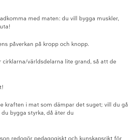
åstadkomma med maten: du vill bygga muskler,
juta!
tens påverkan på kropp och knopp.
irklarna/världsdelarna lite grand, så att de
t!
e kraften i mat som dämpar det suget; vill du gå
l du bygga styrka, då äter du
son redogör pedagogiskt och kunskapsrikt för