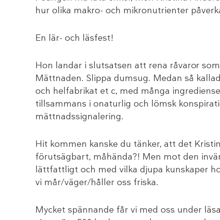
hur olika makro- och mikronutrienter påverk
En lär- och läsfest!
Hon landar i slutsatsen att rena råvaror som
Mättnaden. Slippa dumsug. Medan så kallad u
och helfabrikat et c, med många ingrediense
tillsammans i onaturlig och lömsk konspira
mättnadssignalering.
Hit kommen kanske du tänker, att det Kristina
förutsägbart, måhända?! Men mot den invänd
lättfattligt och med vilka djupa kunskaper h
vi mår/väger/håller oss friska.
Mycket spännande får vi med oss under läsa