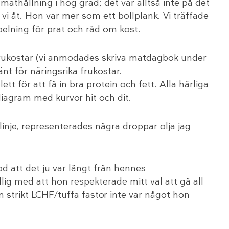
 mathållning i hög grad; det var alltså inte på det
 vi åt. Hon var mer som ett bollplank. Vi träffade
pelning för prat och råd om kost.
frukostar (vi anmodades skriva matdagbok under
nt för näringsrika frukostar.
t för att få in bra protein och fett. Alla härliga
iagram med kurvor hit och dit.
nje, representerades några droppar olja jag
tod att det ju var långt från hennes
ig med att hon respekterade mitt val att gå all
strikt LCHF/tuffa fastor inte var något hon