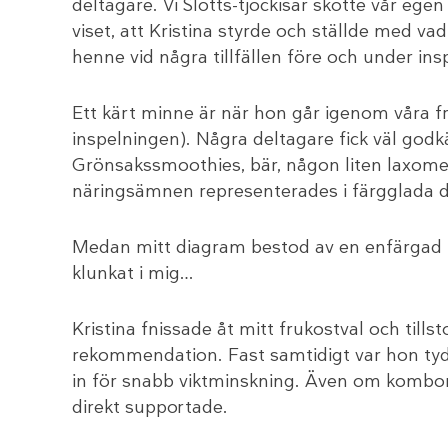
deltagare. Vi Slotts-tjockisar skötte vår egen
viset, att Kristina styrde och ställde med vad
henne vid några tillfällen före och under ins
Ett kärt minne är när hon går igenom våra 
inspelningen). Några deltagare fick väl godkä
Grönsakssmoothies, bär, någon liten laxomelet
näringsämnen representerades i färgglada d
Medan mitt diagram bestod av en enfärgad li
klunkat i mig…
Kristina fnissade åt mitt frukostval och tills
rekommendation. Fast samtidigt var hon tydl
in för snabb viktminskning. Även om kombon 
direkt supportade.