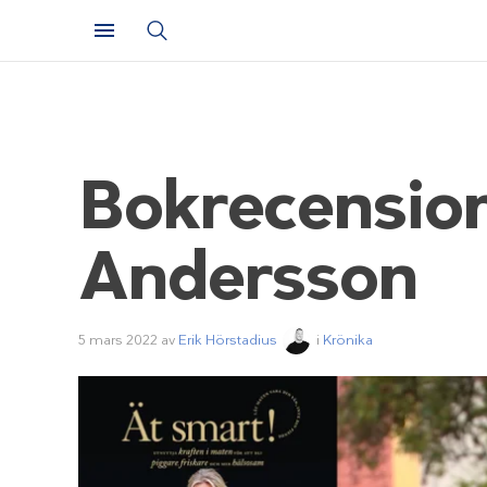
Bokrecension
Andersson
5 mars 2022
av
Erik Hörstadius
i
Krönika