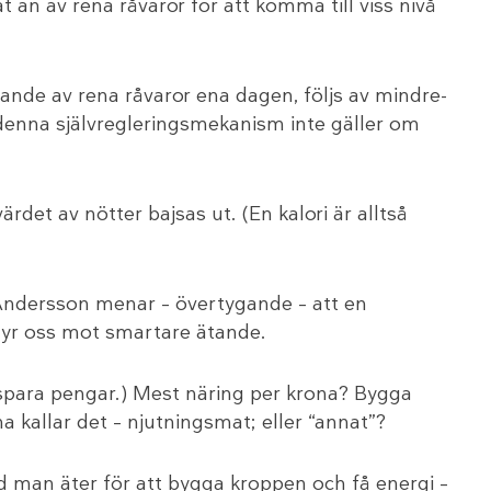
 än av rena råvaror för att komma till viss nivå
tande av rena råvaror ena dagen, följs av mindre-
enna självregleringsmekanism inte gäller om
det av nötter bajsas ut. (En kalori är alltså
na Andersson menar – övertygande – att en
yr oss mot smartare ätande.
 spara pengar.) Mest näring per krona? Bygga
a kallar det – njutningsmat; eller “annat”?
d man äter för att bygga kroppen och få energi –