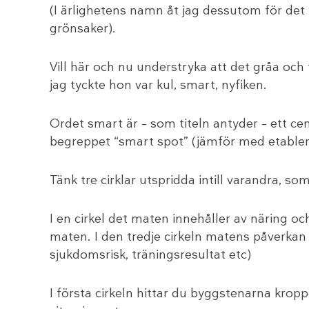
(I ärlighetens namn åt jag dessutom för det
grönsaker).
Vill här och nu understryka att det gråa och
jag tyckte hon var kul, smart, nyfiken.
Ordet smart är – som titeln antyder – ett cen
begreppet “smart spot” (jämför med etabl
Tänk tre cirklar utspridda intill varandra, so
I en cirkel det maten innehåller av näring oc
maten. I den tredje cirkeln matens påverkan 
sjukdomsrisk, träningsresultat etc)
I första cirkeln hittar du byggstenarna kropp