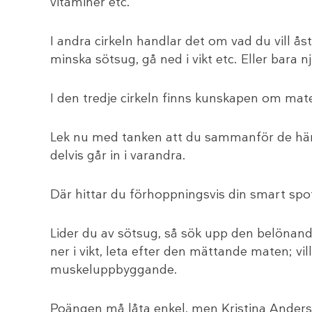
vitaminer etc.
I andra cirkeln handlar det om vad du vill 
minska sötsug, gå ned i vikt etc. Eller bara n
I den tredje cirkeln finns kunskapen om ma
Lek nu med tanken att du sammanför de här c
delvis går in i varandra.
Där hittar du förhoppningsvis din smart spo
Lider du av sötsug, så sök upp den belönand
ner i vikt, leta efter den mättande maten; vil
muskeluppbyggande.
Poängen må låta enkel, men Kristina Anders