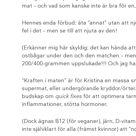
mat – och vad som kanske inte är bra för e
Hennes enda förbud: äta ”annat” utan att nj
fel i det – men se till att njuta av den!
(Erkänner mig här skyldig; det kan hända at
ostbågar under den och den matchen – men 
200/400-grammen uppslukade!!! Och jag har 
“Kraften i maten” är för Kristina en massa s
supermat, eller undergörande kryddor/örter/
budskap om
quick fixes
för att optimera tar
inflammationer, stötta hormoner.
(Dock ägnas B12 (för veganer), järn, D-vitami
inte självklart för alla (främst kvinnor) att “n