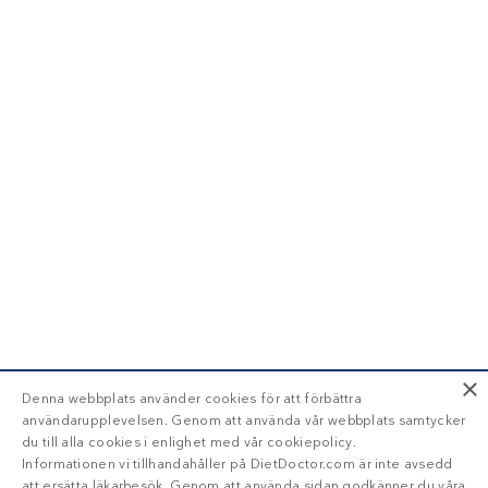
×
Denna webbplats använder cookies för att förbättra
användarupplevelsen. Genom att använda vår webbplats samtycker
du till alla cookies i enlighet med vår cookiepolicy.
Informationen vi tillhandahåller på DietDoctor.com är inte avsedd
att ersätta läkarbesök. Genom att använda sidan godkänner du våra