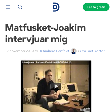
Testa gratis
Matfusket-Joakim
intervjuar mig
17 november 2010
av
Dr Andreas Eenfeldt
i
Om Diet Doctor