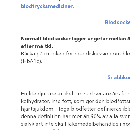
blodtrycksmediciner.
Blodsocke
Normalt blodsocker ligger ungefär mellan 
efter måltid.
Klicka på rubriken för mer diskussion om bl
(HbA1c).
Snabbkur
En lite djupare artikel om vad senare års for
kolhydrater, inte fett, som ger den blodfetts
hjärtsjukdom. Höga blodfetter definieras ibl
denna definition har mer än 90% av alla sven
självklart inte skall läkemedelbehandlas i nor