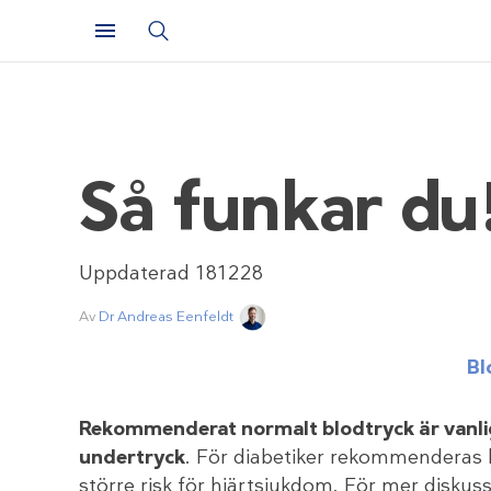
Så funkar du
Uppdaterad 181228
Av
Dr Andreas Eenfeldt
Bl
Rekommenderat normalt blodtryck är vanlig
undertryck
. För diabetiker rekommenderas 
större risk för hjärtsjukdom. För mer diskus