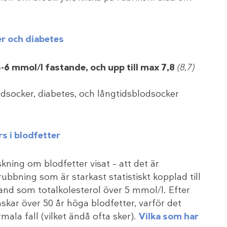
r och diabetes
4-6 mmol/l
fastande, och upp till max 7,8
(8,7)
odsocker, diabetes, och långtidsblodsocker
s i blodfetter
skning om blodfetter visat – att det är
rubbning som är starkast statistiskt kopplad till
and som totalkolesterol över 5 mmol/l. Efter
skar över 50 år höga blodfetter, varför det
mala fall (vilket ändå ofta sker).
Vilka som har