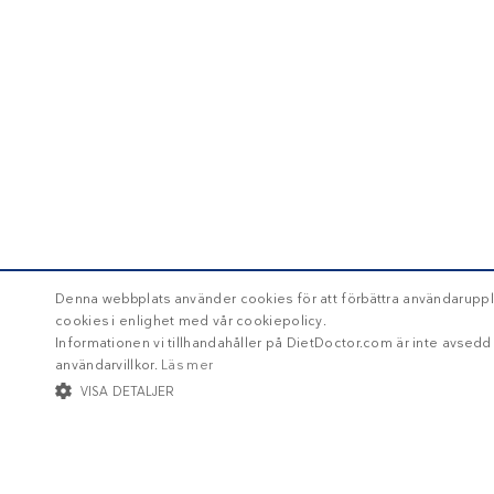
Denna webbplats använder cookies för att förbättra användaruppl
cookies i enlighet med vår cookiepolicy.
Informationen vi tillhandahåller på DietDoctor.com är inte avsed
användarvillkor.
Läs mer
VISA DETALJER
STRIKT NÖDVÄNDIGT
INRIKTNING
FUNKTIONER