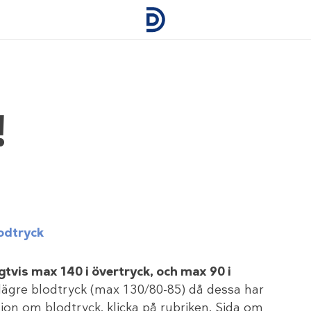
!
odtryck
tvis max 140 i övertryck, och max 90 i
lägre blodtryck (max 130/80-85) då dessa har
sion om blodtryck, klicka på rubriken. Sida om