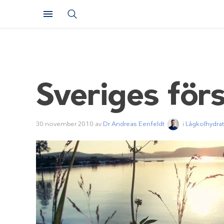
Sveriges för
30 november 2010
av
Dr Andreas Eenfeldt
i
Lågkolhydra