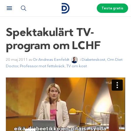
Testa gratis
Spektakulärt TV-
program om LCHF
20 maj 2011
av
Dr Andreas Eenfeldt
i
Diabeteskost
,
Om Diet
Doctor
,
Professor mot fettskräck
,
TV om kost