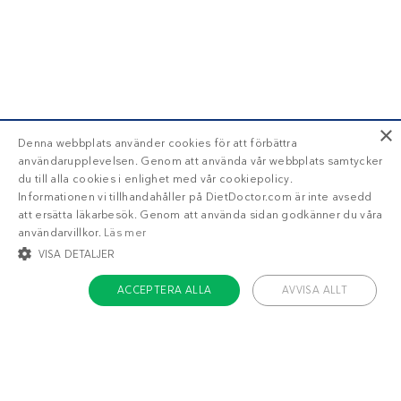
×
Denna webbplats använder cookies för att förbättra
användarupplevelsen. Genom att använda vår webbplats samtycker
du till alla cookies i enlighet med vår cookiepolicy.
Informationen vi tillhandahåller på DietDoctor.com är inte avsedd
att ersätta läkarbesök. Genom att använda sidan godkänner du våra
användarvillkor.
Läs mer
VISA DETALJER
ACCEPTERA ALLA
AVVISA ALLT
STRIKT NÖDVÄNDIGT
INRIKTNING
FUNKTIONER
OKLASSIFICERADE