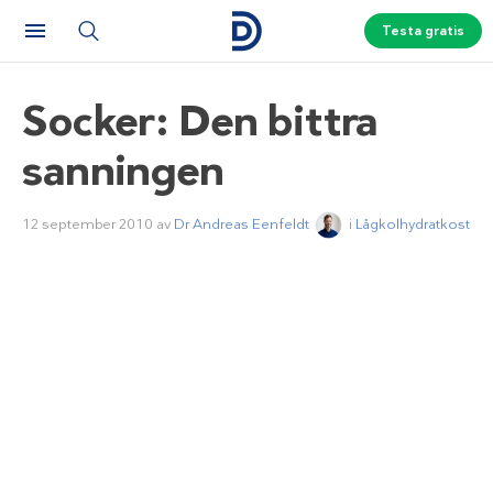
Testa gratis
Socker: Den bittra
sanningen
12 september 2010
av
Dr Andreas Eenfeldt
i
Lågkolhydratkost