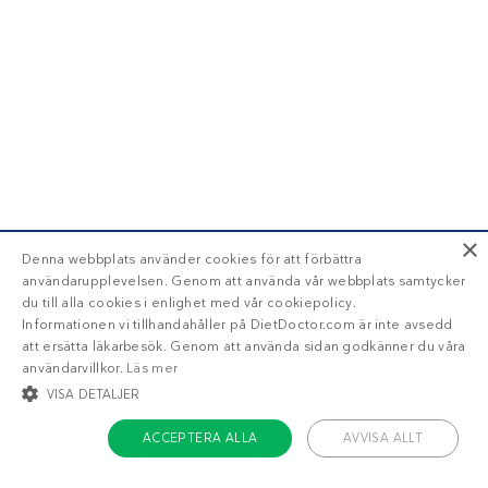
×
Denna webbplats använder cookies för att förbättra
användarupplevelsen. Genom att använda vår webbplats samtycker
du till alla cookies i enlighet med vår cookiepolicy.
Informationen vi tillhandahåller på DietDoctor.com är inte avsedd
att ersätta läkarbesök. Genom att använda sidan godkänner du våra
användarvillkor.
Läs mer
VISA DETALJER
ACCEPTERA ALLA
AVVISA ALLT
STRIKT NÖDVÄNDIGT
INRIKTNING
FUNKTIONER