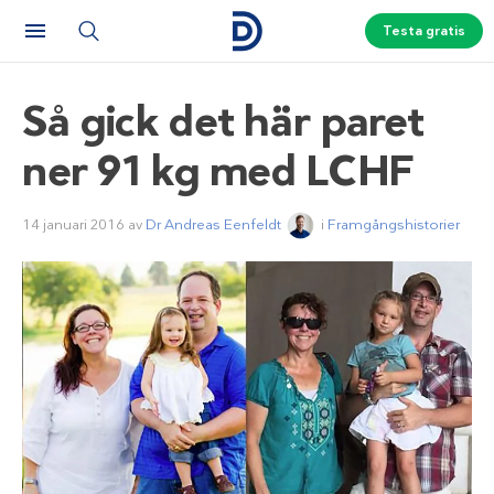
Testa gratis
Så gick det här paret
ner 91 kg med LCHF
14 januari 2016
av
Dr Andreas Eenfeldt
i
Framgångshistorier