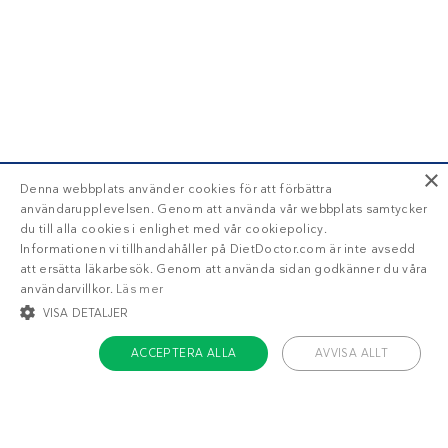
×
Denna webbplats använder cookies för att förbättra
användarupplevelsen. Genom att använda vår webbplats samtycker
du till alla cookies i enlighet med vår cookiepolicy.
Informationen vi tillhandahåller på DietDoctor.com är inte avsedd
att ersätta läkarbesök. Genom att använda sidan godkänner du våra
användarvillkor.
Läs mer
VISA DETALJER
ACCEPTERA ALLA
AVVISA ALLT
STRIKT NÖDVÄNDIGT
INRIKTNING
FUNKTIONER
OKLASSIFICERADE