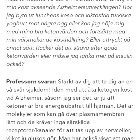
min kost avseende Alzheimersutvecklingen? Bör
jag byta ut lunchens keso och laktosfria turkiska
yoghurt mot några ägg eller kan jag nöja mig
med mina bra ketonvärden och fortsätta med
min välsmakande kosthållning? Eller uttryckt på
annat sätt: Räcker det att sträva efter goda
ketonvärden eller måste jag tänka mer på insulin
också?
Professorn svarar:
Starkt av dig att ta dig an en
så svår sjukdom! Idén med att äta ketogen kost
vid Alzheimer, såsom jag ser det, är ju att
ketoner är bra energisubstrat till hjärnan. Det är
molekyler som kan gå över plasmamembran
lätt och de kräver inga särskilda
receptorer/kanaler för att tas upp av nervceller,
vilket ju glukos gör. Man har också visat att man