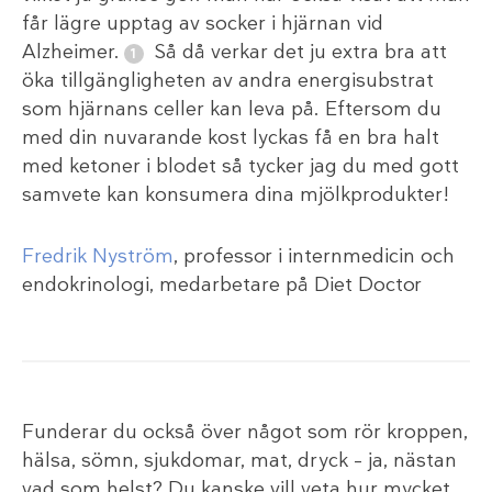
får lägre upptag av socker i hjärnan vid
Alzheimer.
Så då verkar det ju extra bra att
öka tillgängligheten av andra energisubstrat
som hjärnans celler kan leva på. Eftersom du
med din nuvarande kost lyckas få en bra halt
med ketoner i blodet så tycker jag du med gott
samvete kan konsumera dina mjölkprodukter!
Fredrik Nyström
, professor i internmedicin och
endokrinologi, medarbetare på Diet Doctor
Funderar du också över något som rör kroppen,
hälsa, sömn, sjukdomar, mat, dryck – ja, nästan
vad som helst? Du kanske vill veta hur mycket