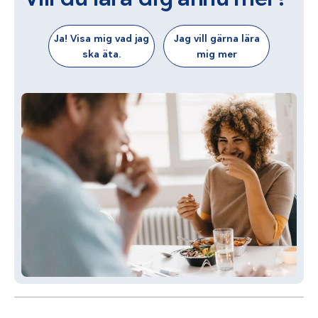
Ja! Visa mig vad jag
Jag vill gärna lära
ska äta.
mig mer