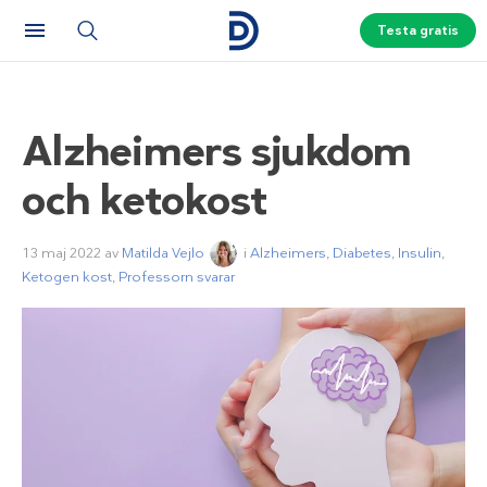
Testa gratis
Alzheimers sjukdom
och ketokost
13 maj 2022
av
Matilda Vejlo
i
Alzheimers
,
Diabetes
,
Insulin
,
Ketogen kost
,
Professorn svarar