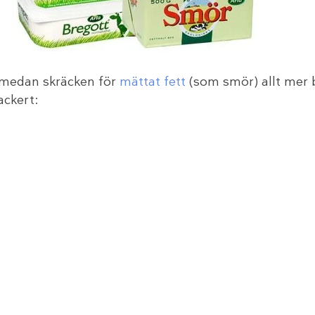
m medan skräcken för
mättat fett
(som smör) allt mer 
ackert: