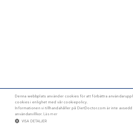
Denna webbplats använder cookies för att förbättra användaruppl
cookies i enlighet med vår cookiepolicy.
Informationen vi tillhandahåller på DietDoctor.com är inte avsed
användarvillkor.
Läs mer
VISA DETALJER
STRIKT NÖDVÄNDIGT
INRIKTNING
FUNKTIONER