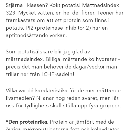
Stjärna i klassen? Kokt potatis! Mättnadsindex
323. Mycket vatten, en hel del fibrer. Teorier har
framkastats om att ett protein som finns i
potatis, PI2 (proteinase inhibitor 2) har en
aptitnedsättande verkan.
Som potatisälskare blir jag glad av
mättnadsindex. Billiga, mättande kolhydrater –
precis det man behöver de dagar/veckor man
trillar ner från LCHF-sadeln!
Vilka var då karakteristika för de mer mättande
livsmedlen? Ni anar nog redan svaret, men låt
oss för tydlighets skull ställa upp fyra grupper:
*Den proteinrika.
Protein är jämfört med de
övriga makronutrienterna fett och kolhydrater