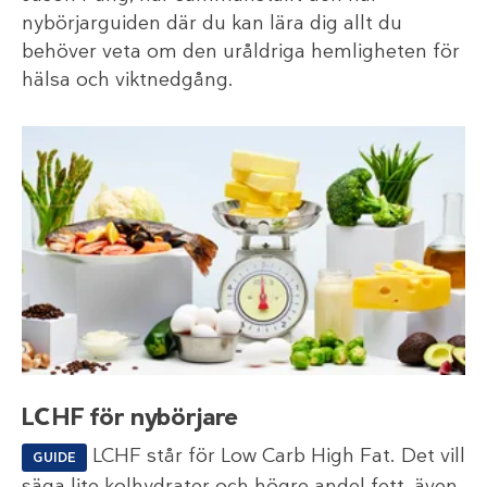
nybörjarguiden där du kan lära dig allt du
behöver veta om den uråldriga hemligheten för
hälsa och viktnedgång.
LCHF för nybörjare
LCHF står för Low Carb High Fat. Det vill
GUIDE
säga lite kolhydrater och högre andel fett, även