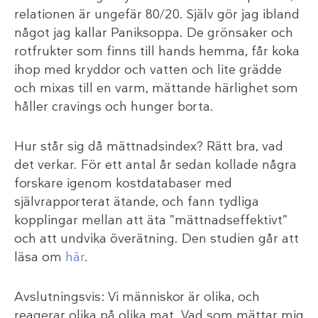
relationen är ungefär 80/20. Själv gör jag ibland
något jag kallar Paniksoppa. De grönsaker och
rotfrukter som finns till hands hemma, får koka
ihop med kryddor och vatten och lite grädde
och mixas till en varm, mättande härlighet som
håller cravings och hunger borta.
Hur står sig då mättnadsindex? Rätt bra, vad
det verkar. För ett antal år sedan kollade några
forskare igenom kostdatabaser med
självrapporterat ätande, och fann tydliga
kopplingar mellan att äta ”mättnadseffektivt”
och att undvika överätning. Den studien går att
läsa om
här
.
Avslutningsvis: Vi människor är olika, och
reagerar olika på olika mat. Vad som mättar mig