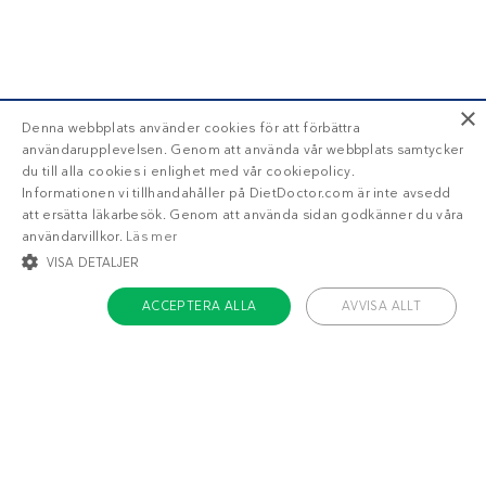
×
Denna webbplats använder cookies för att förbättra
användarupplevelsen. Genom att använda vår webbplats samtycker
du till alla cookies i enlighet med vår cookiepolicy.
Informationen vi tillhandahåller på DietDoctor.com är inte avsedd
att ersätta läkarbesök. Genom att använda sidan godkänner du våra
användarvillkor.
Läs mer
VISA DETALJER
ACCEPTERA ALLA
AVVISA ALLT
STRIKT NÖDVÄNDIGT
INRIKTNING
FUNKTIONER
OKLASSIFICERADE
Om Diet Doctor
Strikt nödvändigt
Inriktning
Funktioner