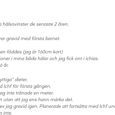
la hälsovinster de senaste 2 åren.
 var gravid med första barnet.
en föddes (jag är 160cm kort)
er i mina båda hälar och jag fick ont i ichias.
6 år.
yttiga” dieter.
 lchf för första gången.
jag inte tränade en meter.
n utan att jag ens hann märka det.
å blev jag gravid igen. Planerade att fortsätta med lchf
a inte.