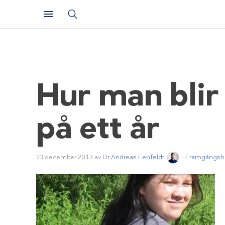
Hur man blir
på ett år
23 december 2013
av
Dr Andreas Eenfeldt
i
Framgångshi