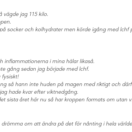
 vägde jag 115 kilo.
ppen.
 på socker och kolhydrater men körde igång med lchf
 inflammationerna i mina hälar likaså.
ste gång sedan jag började med lchf.
fysiskt!
 så hann inte huden på magen med riktigt och därför
g hade kvar efter viktnedgång.
 det sista året här nu så har kroppen formats om utan 
nte drömma om att ändra på det för nånting i hela världe