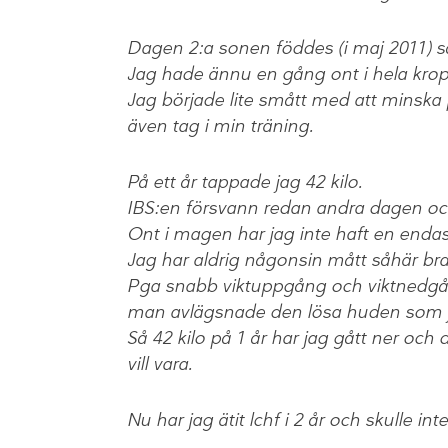
Dagen 2:a sonen föddes (i maj 2011) så
Jag hade ännu en gång ont i hela kro
Jag började lite smått med att minska
även tag i min träning.
På ett år tappade jag 42 kilo.
IBS:en försvann redan andra dagen och
Ont i magen har jag inte haft en enda
Jag har aldrig någonsin mått såhär bra 
Pga snabb viktuppgång och viktnedgång
man avlägsnade den lösa huden som ja
Så 42 kilo på 1 år har jag gått ner och
vill vara.
Nu har jag ätit lchf i 2 år och skulle i