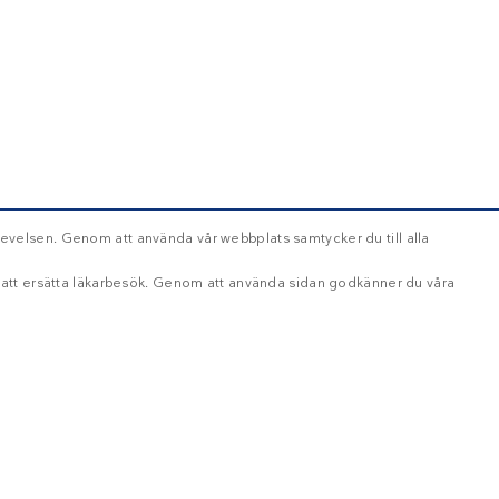
evelsen. Genom att använda vår webbplats samtycker du till alla
d att ersätta läkarbesök. Genom att använda sidan godkänner du våra
OKLASSIFICERADE
ikt nödvändigt
Inriktning
Funktioner
Oklassificerade