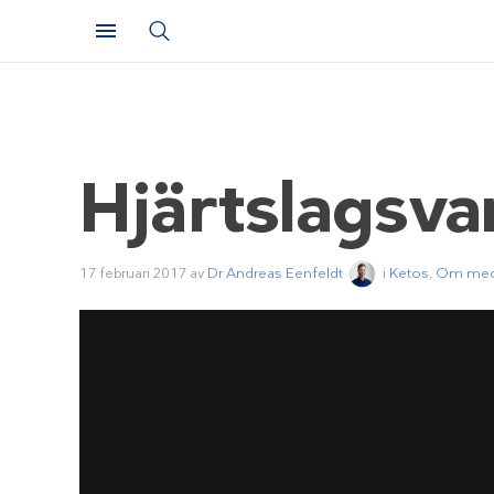
Hjärtslagsva
17 februari 2017
av
Dr Andreas Eenfeldt
i
Ketos
,
Om med