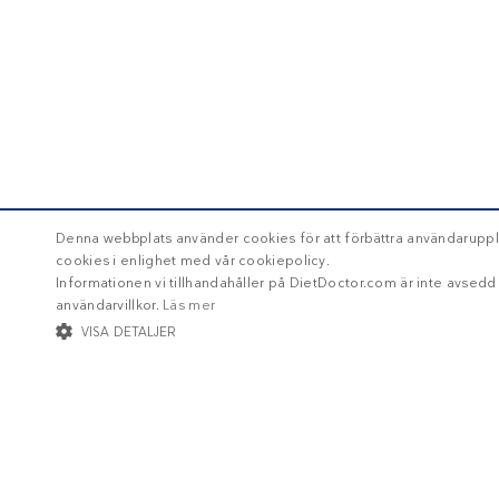
Denna webbplats använder cookies för att förbättra användaruppl
cookies i enlighet med vår cookiepolicy.
Informationen vi tillhandahåller på DietDoctor.com är inte avsed
användarvillkor.
Läs mer
VISA DETALJER
STRIKT NÖDVÄNDIGT
INRIKTNING
FUNKTIONER
Str