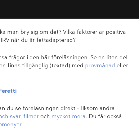
ka man bry sig om det? Vilka faktorer är positiva
HRV när du är fettadapterad?
ssa frågor i den här föreläsningen. Se en liten del
en finns tillgänglig (textad) med
provmånad
eller
Feretti
kan du se föreläsningen direkt – liksom andra
och svar
,
filmer
och
mycket mera
. Du får också
omenyer
.