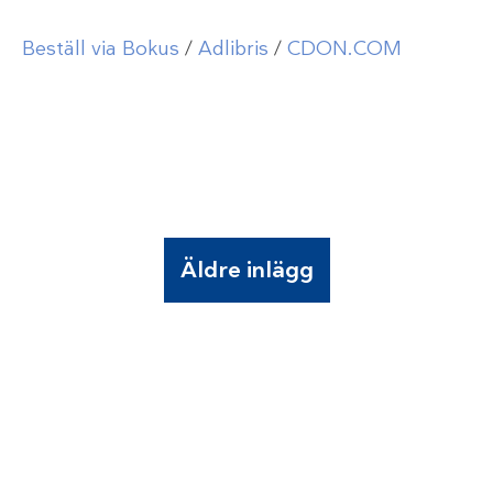
Beställ via Bokus
/
Adlibris
/
CDON.COM
Äldre inlägg