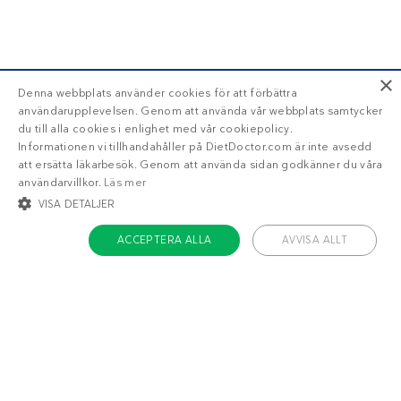
×
Denna webbplats använder cookies för att förbättra
användarupplevelsen. Genom att använda vår webbplats samtycker
du till alla cookies i enlighet med vår cookiepolicy.
Informationen vi tillhandahåller på DietDoctor.com är inte avsedd
att ersätta läkarbesök. Genom att använda sidan godkänner du våra
användarvillkor.
Läs mer
VISA DETALJER
ACCEPTERA ALLA
AVVISA ALLT
STRIKT NÖDVÄNDIGT
INRIKTNING
FUNKTIONER
OKLASSIFICERADE
Om Diet Doctor
Strikt nödvändigt
Inriktning
Funktioner
Jobba hos oss