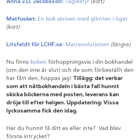
Anna J.D. Jacobsson:
Tåglektyr
(kort)
Matfusket:
En bok skriven med glimten i ögat
(kort)
Litsfeldt för LCHF.se
: Matrevolutionen
(längre)
Nu finns
boken
förhoppningsvis i din bokhandel
(om den inte är slut) och de som förbeställt den
har fått den, hoppas jag!
Tillägg: det verkar
som att nätbokhandeln i bästa fall hunnit
skicka böckerna med posten, leverans kan
dröja till efter helgen. Uppdatering: Vissa
lyckosamma fick den idag.
Har du hunnit få ditt ex eller inte? Vad blev
första intrycket?