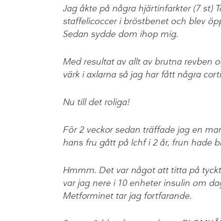
Jag åkte på några hjärtinfarkter (7 st
staffelicoccer i bröstbenet och blev ö
Sedan sydde dom ihop mig.
Med resultat av allt av brutna revben o
värk i axlarna så jag har fått några cort
Nu till det roliga!
För 2 veckor sedan träffade jag en ma
hans fru gått på lchf i 2 år, frun hade
Hmmm. Det var något att titta på tyck
var jag nere i 10 enheter insulin om dag
Metforminet tar jag fortfarande.