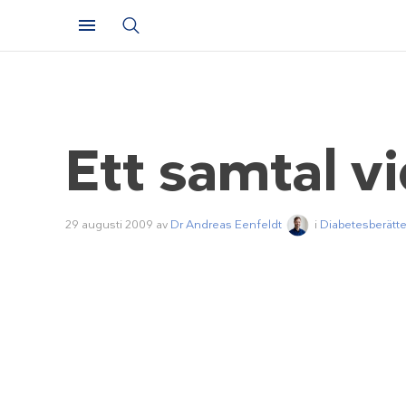
Ett samtal v
29 augusti 2009
av
Dr Andreas Eenfeldt
i
Diabetesberätte