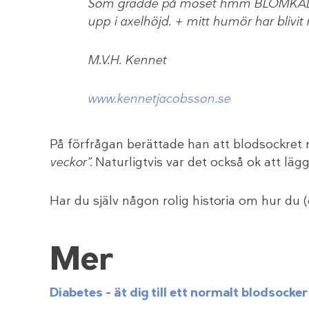
Som grädde på moset hmm BLOMKÅLEN me
upp i axelhöjd. + mitt humör har blivit
M.V.H. Kennet
www.kennetjacobsson.se
På förfrågan berättade han att blodsockret 
veckor”.
Naturligtvis var det också ok att lägg
Har du själv någon rolig historia om hur du 
Mer
Diabetes – ät dig till ett normalt blodsocker