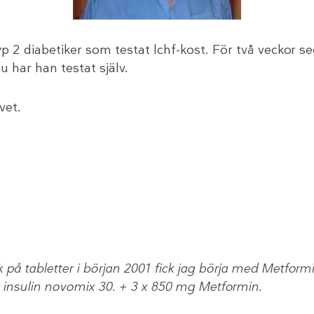
n typ 2 diabetiker som testat lchf-kost. För två vecko
 har han testat själv.
vet.
ck på tabletter i början 2001 fick jag börja med Metf
er insulin novomix 30. + 3 x 850 mg Metformin.