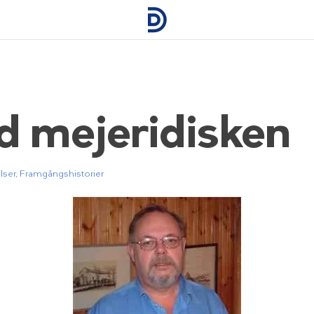
id mejeridisken
lser
,
Framgångshistorier