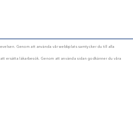
evelsen. Genom att använda vår webbplats samtycker du till alla
d att ersätta läkarbesök. Genom att använda sidan godkänner du våra
OKLASSIFICERADE
ikt nödvändigt
Inriktning
Funktioner
Oklassificerade
oggning och kontohantering. Webbplatsen kan inte användas ordentligt utan strikt nöd
ång
Beskrivning
Håll dig uppdaterad