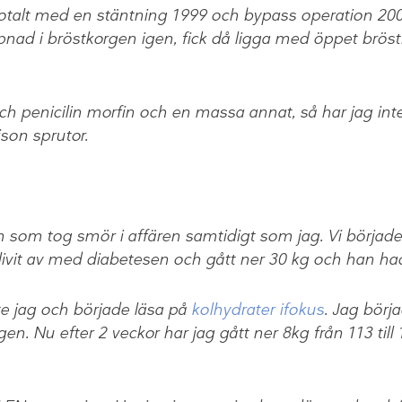
) Totalt med en stäntning 1999 och bypass operation 200
ppnad i bröstkorgen igen, fick då ligga med öppet brös
ch penicilin morfin och en massa annat, så har jag inte
ison sprutor.
n som tog smör i affären samtidigt som jag. Vi börjad
 blivit av med diabetesen och gått ner 30 kg och han ha
te jag och började läsa på
kolhydrater ifokus
. Jag börj
en. Nu efter 2 veckor har jag gått ner 8kg från 113 till 