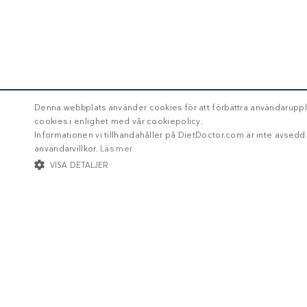
Denna webbplats använder cookies för att förbättra användaruppl
cookies i enlighet med vår cookiepolicy.
Informationen vi tillhandahåller på DietDoctor.com är inte avsed
användarvillkor.
Läs mer
VISA DETALJER
STRIKT NÖDVÄNDIGT
INRIKTNING
FUNKTIONER
Str
Strikt nödvändiga kakor tillåter kärnwebbplatsfunktioner som användarinl
Namn
/ Domän
Utg