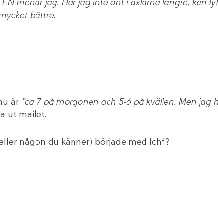
nar jag. Har jag inte ont i axlarna längre, kan lyf
 mycket bättre.
nu är
”ca 7 på morgonen och 5-6 på kvällen. Men jag ha
a ut mailet.
(eller någon du känner) började med lchf?