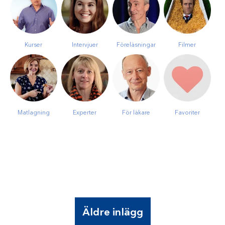
Kurser
Intervjuer
Föreläsningar
Filmer
Matlagning
Experter
För läkare
Favoriter
Äldre inlägg