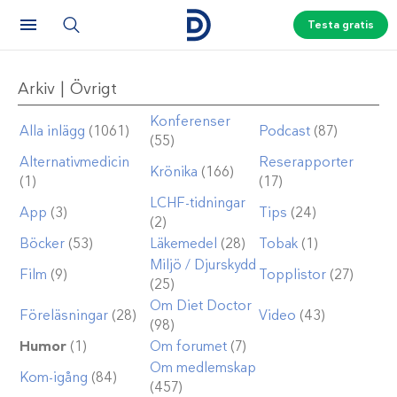
Testa gratis
Arkiv | Övrigt
Konferenser
Alla inlägg
(1061)
Podcast
(87)
(55)
Alternativmedicin
Reserapporter
Krönika
(166)
(1)
(17)
LCHF-tidningar
App
(3)
Tips
(24)
(2)
Böcker
(53)
Läkemedel
(28)
Tobak
(1)
Miljö / Djurskydd
Film
(9)
Topplistor
(27)
(25)
Om Diet Doctor
Föreläsningar
(28)
Video
(43)
(98)
Humor
(1)
Om forumet
(7)
Om medlemskap
Kom-igång
(84)
(457)