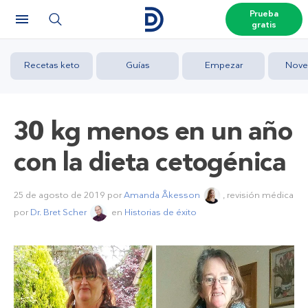
Prueba
gratis
Recetas keto
Guías
Empezar
Nove
30 kg menos en un año
con la dieta cetogénica
25 de agosto de 2019
por
Amanda Åkesson
, revisión médica
por
Dr. Bret Scher
en
Historias de éxito