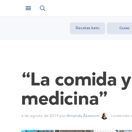
Recetas keto
Guías
“La comida y 
medicina”
6 de agosto de 2019
por
Amanda Åkesson
, contenido