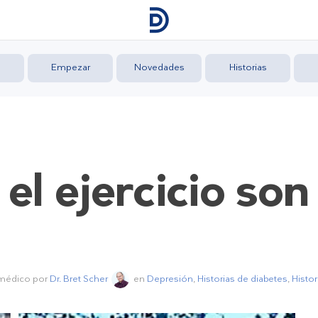
Empezar
Novedades
Historias
el ejercicio son
 médico por
Dr. Bret Scher
en
Depresión
,
Historias de diabetes
,
Histor