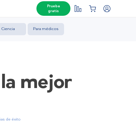
Prueba
gratis
Ciencia
Para médicos
 la mejor
ias de éxito