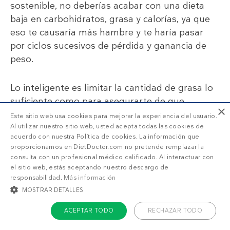
sostenible, no deberías acabar con una dieta
baja en carbohidratos, grasa y calorías, ya que
eso te causaría más hambre y te haría pasar
por ciclos sucesivos de pérdida y ganancia de
peso.
Lo inteligente es limitar la cantidad de grasa lo
suficiente como para asegurarte de que
×
quemas la grasa corporal. En cambio, sentir que
Este sitio web usa cookies para mejorar la experiencia del usuario.
no puedes comer nada y que odias lo poco que
Al utilizar nuestro sitio web, usted acepta todas las cookies de
acuerdo con nuestra Política de cookies. La información que
comes no es inteligente para nada.
proporcionamos en DietDoctor.com no pretende remplazar la
consulta con un profesional médico calificado. Al interactuar con
el sitio web, estás aceptando nuestro descargo de
responsabilidad.
Más información
Resumen
MOSTRAR DETALLES
Los alimentos proteicos y las verduras
ACEPTAR TODO
RECHAZAR TODO
ricas en fibra ralentizan la digestión y
provocan la liberación de hormonas que