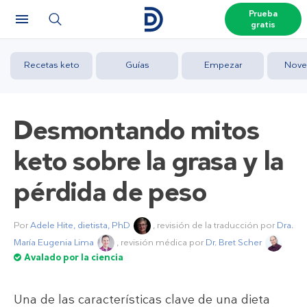
Prueba
gratis
Recetas keto
Guías
Empezar
Nove
Desmontando mitos
keto sobre la grasa y la
pérdida de peso
Por
Adele Hite, dietista, PhD
, revisión de la traducción por
Dra.
María Eugenia Lima
, revisión médica por
Dr. Bret Scher
Avalado por la ciencia
Una de las características clave de una dieta