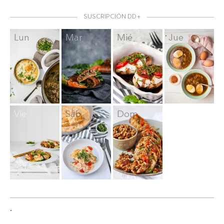
SUSCRIPCIÓN DD+
Lun
Mar
Mié
Jue
Vie
Sáb
Dom
.