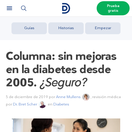
Prueba
gratis
Guías
Historias
Empezar
Columna: sin mejoras
en la diabetes desde
2005.
¿Seguro?
5 de diciembre de 2019
por
Anne Mullens
, revisión médica
por
Dr. Bret Scher
en
Diabetes