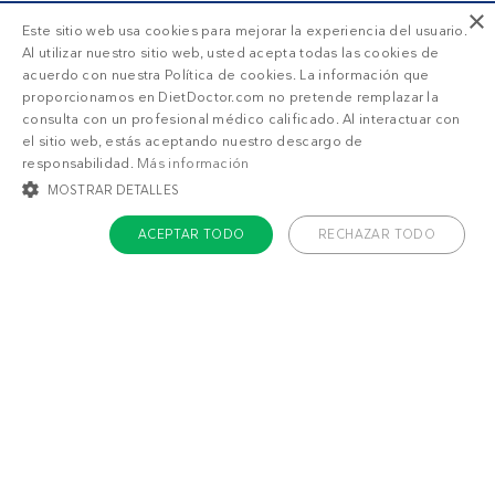
×
Este sitio web usa cookies para mejorar la experiencia del usuario.
Al utilizar nuestro sitio web, usted acepta todas las cookies de
acuerdo con nuestra Política de cookies. La información que
proporcionamos en DietDoctor.com no pretende remplazar la
consulta con un profesional médico calificado. Al interactuar con
el sitio web, estás aceptando nuestro descargo de
responsabilidad.
Más información
MOSTRAR DETALLES
ACEPTAR TODO
RECHAZAR TODO
COOKIES ESTRICTAMENTE NECESARIAS
COOKIES DE PREFERENCIAS
COOKIES DE FUNCIONALIDAD
COOKIES NO CLASIFICADAS
Acerca de Diet Doctor