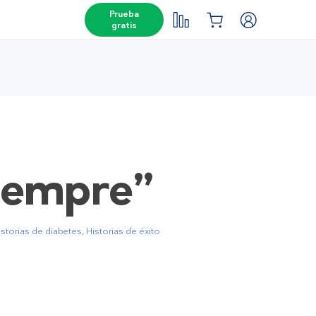
Prueba
gratis
siempre”
istorias de diabetes
,
Historias de éxito