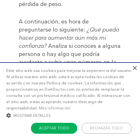
pérdida de peso.
A continuación, es hora de
preguntarse lo siguiente:
¿Qué puedo
hacer para aumentar aún más mi
confianza?
Analiza si conoces a alguna
persona o hay algo que podría
ayudarte a subir unos números en la
×
escala de la confianza.
Este sitio web usa cookies para mejorar la experiencia del usuario.
Al utilizar nuestro sitio web, usted acepta todas las cookies de
acuerdo con nuestra Política de cookies. La información que
Este es el momento en el que debes
proporcionamos en DietDoctor.com no pretende remplazar la
centrar tus fortalezas y habilidades
consulta con un profesional médico calificado. Al interactuar con
el sitio web, estás aceptando nuestro descargo de
para aplicarlas en esta situación.
responsabilidad.
Más información
MOSTRAR DETALLES
Piensa en algún momento en el
ACEPTAR TODO
RECHAZAR TODO
que has realizado cambios en tu
vida con éxito. ¿Cómo lo hiciste?