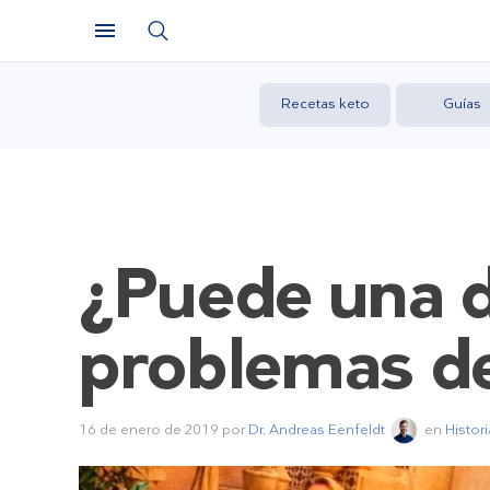
Recetas keto
Guías
¿Puede una d
problemas de
16 de enero de 2019
por
Dr. Andreas Eenfeldt
en
Histori