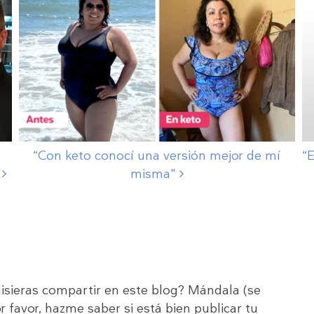
“Con keto conocí una versión mejor de mí
“E
"
misma"
uisieras compartir en este blog? Mándala (se
or favor, hazme saber si está bien publicar tu