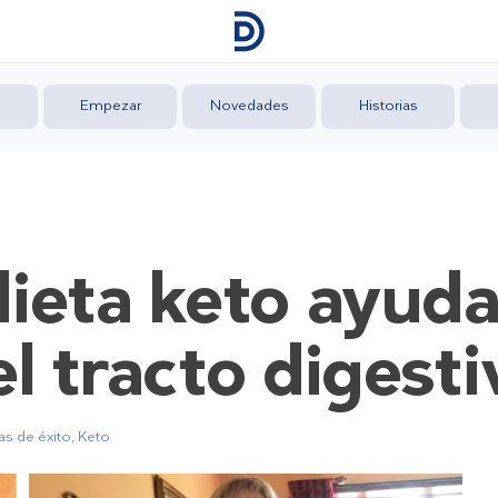
Empezar
Novedades
Historias
ieta keto ayuda
l tracto digest
as de éxito
,
Keto