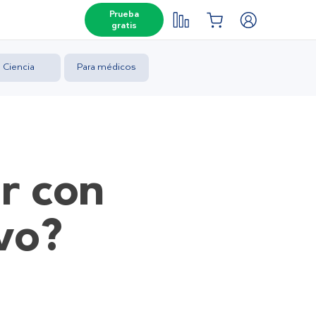
Prueba
gratis
Ciencia
Para médicos
r con
ivo?