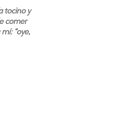
 tocino y
de comer
mí: “oye,