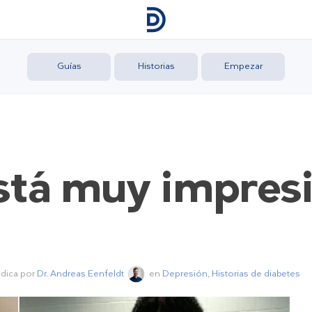
Guías
Historias
Empezar
stá muy impres
édica por
Dr. Andreas Eenfeldt
en
Depresión
,
Historias de diabetes