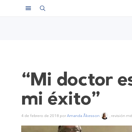
“Mi doctor e
mi éxito”
4 de febrero de 2018
por
Amanda Åkesson
, revisión m