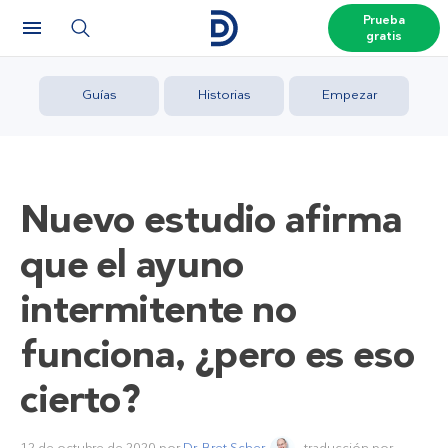
Prueba
gratis
Guías
Historias
Empezar
Nuevo estudio afirma
que el ayuno
intermitente no
funciona, ¿pero es eso
cierto?
12 de octubre de 2020
por
Dr. Bret Scher
, traducción por